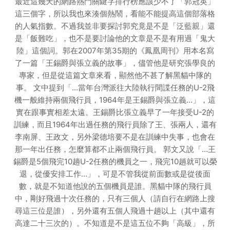
最近這幾天的網路熱門關鍵字排行榜應該少不了「郭冠英」
這三個字，所以我也來湊個熱鬧，看能不能提高這個部落格
的人氣指數。不過我並非要探討郭究竟是不是「泛藍親」還
是「飯難吃」，也不是要討論他的文章是不是有用過「鬼大
陸」這個詞。郭在2007年第35期的《鳳凰周刊》用本名寫
了一篇「王錫爵與張立義的故事」，儘管他是研究張學良的
專家，但是從這篇文章來看，顯然他不甚了解黑貓中隊的
事。 文中提到「…當年台灣派往大陸執行間諜任務的U-2飛
機一般維持兩個飛行員，1964年是王錫爵與張立義…」，這
實在跟事實相差太遠。王錫爵比張立義早了一年接受U-2的
訓練，而且1964年出過任務的飛行員除了王、張兩人，還有
李南屏、王政文，另外梁德培要不是在訓練中失事，也會在
那一年出任務，怎麼算都不止兩個飛行員。 郭文又說「…王
錫爵是5個飛完10趟U-2任務的機員之一，飛完10趟就可以榮
退，從優安排工作…」，可是不管我從前面數或是從後面
數，就是不知道他說的五個機員是誰。黑貓中隊的飛行員
中，剛好飛過十次任務的，只有三個人（請自行在網路上搜
尋這三位是誰），另外還有五個人飛過十趟以上（其中還有
高達二十三次的）。不知道是不是這五位不夠「高級」，所