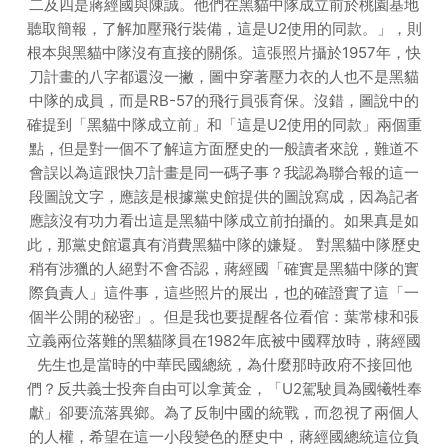
二及四是蔣經國與陳誠。他們在黑貓中隊成立前於桃園基地
聽取簡報，了解加壓飛行裝備，這是U2使用的同款。」，則
根本與黑貓中隊沒有直接的關係。這張照片攝於1957年，快
刀計畫的八字都還沒一撇，圖中穿著壓力衣的人也不是黑貓
中隊的成員，而是RB-57的飛行員張育保。沒錯，圖說中的
確提到「黑貓中隊成立前」和「這是U2使用的同款」兩個重
點，但是對一個不了解這方面歷史的一般讀者來說，難道不
會誤以為這跟快刀計畫是同一碼子事？我認為聯合報的這一
段圖說文字，應該是根據黨史館提供的圖說寫成，因為記者
應該沒有功力看出這是黑貓中隊成立前拍攝的。如果真是如
此，那黨史館還真有消費黑貓中隊的嫌疑。 對黑貓中隊歷史
稍有涉獵的人絕對不會否認，蔣經國「確實是黑貓中隊的實
際負責人」這件事，這些照片的展出，也的確證實了這「一
個半公開的秘密」。但是我也要提醒各位看倌：葉常棣和張
立義兩位落難的黑貓隊員在1982年底被中國釋放時，蔣經國
先生也是當時的中華民國總統，為什麼那時政府不接回他
們？反共義士投奔自由可以拿黃金，「U2駕駛員為國犧牲奉
獻」卻要流落異鄉。為了反制中國的統戰，而忽視了兩個人
的人權，希望在這一小段變色的歷史中，蔣經國總統這位負