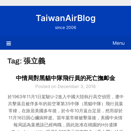
Skip
to
TaiwanAirBlog
content
since 2006
Menu
Tag:
張立義
中情局對黑貓中隊飛行員的死亡撫卹金
Posted on December 3, 2016
於1963年11月1日駕駛U-2進入中國大陸執行高空偵照，遭中
共擊落且被俘多年的前空軍第35中隊（黑貓中隊）飛行員葉
常棣，在旅居美國多年後，於今年10月返台定居，然而卻於
11月16日因心臟病猝逝。當年葉常棣被擊落後，美國中央情
報局認為葉應該已經殉職，因此批准在桃園的H分遣隊