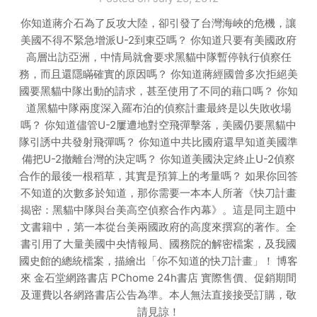
你知道蔣介石為了反攻大陸，卻引發了台灣海峽的危機，讓
美國不得不緊急增派U-2到東亞嗎？ 你知道只要有美國政府
高層出訪亞洲，中情局就會要求黑貓中隊暫停執行偵察任
務，而且還隱瞞確實的原因嗎？ 你知道蔣經國曾多次拒絕美
國要黑貓中隊出動的請求，甚至使用了不同的藉口嗎？ 你知
道黑貓中隊兩度深入羅布泊的偵察計畫最終是以失敗收場
嗎？ 你知道儘管U-2屢遭地對空飛彈擊落，美國仍要黑貓中
隊引誘中共發射飛彈嗎？ 你知道中共比國府還早知道美國準
備把U-2撤離台灣的決定嗎？ 你知道美國決定終止U-2偵察
合作的最後一根稻草，其實是預算上的考量嗎？ 如果你回答
不知道的次數多於知道，那你需要一本本人所著《快刀計畫
揭密：黑貓中隊與台美高空偵察合作內幕》。這是同主題中
文書籍中，第一本從台美兩國政府的高度來撰寫的著作。全
書引用了大量美國中央情報局、國務院的解密檔案，及我國
國史館的總統檔案，描繪出「你不知道的快刀計畫」！ 博客
來 金石堂網路書店 PChome 24h書店 實際售價、促銷期間
及運費以各網路書店公告為準。本人無法直接接受訂購，敬
請見諒！