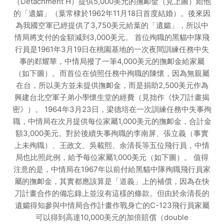
（Detachment H）提供5,000美元的撫卹金（見上圖）給他
的「遺孀」（葉常棣於1962年11月18日首度結婚）。後來因
為我國空軍已經提供了3,750美元給葉的「遺孀」，所以中
情局將支付的金額減到3,000美元。 首位殉職的黑貓中隊飛
行員是1961年3月19日在桃園基地的一次夜間訓練任務中失
事的郄耀華，中情局撥了一筆4,000美元的撫卹金給家屬
（如下圖）。而首位在偵照任務中殉職的陳懷，因為無親屬
在台，所以美方並未提供撫卹金，而是捐助2,500美元作為
興建台北空軍子弟小學懷生堂的經費（見拙作《快刀計畫揭
密》）。 1964年3月23日，梁德培在一次訓練任務中失事殉
職，中情局在次月提供每位家屬1,000美元的撫卹金，合計金
額3,000美元。對於後續失事殉職的李南屏、張立義（事實
上未殉職）、王政文、吳載熙、余清長等五位飛行員，中情
局也比照此例，給予每位家屬1,000美元（如下圖）。 值得
注意的是，中情局在1967年以前付給黑貓中隊殉職飛行員家
屬的撫卹金，其實都應該算是「道義」上的補償，因為在快
刀計畫合作的備忘錄上並沒有這樣的條款。但由於余清長的
遺孀得知參與中情局合作計畫作戰身亡的C-123飛行員家屬
可以得到高達10,000美元的加倍賠償（double