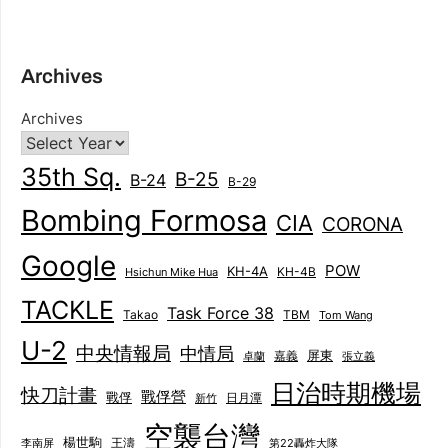
Archives
Archives
35th Sq.
B-25
B-24
B-29
Bombing Formosa
CIA
CORONA
Google
POW
KH-4A
KH-4B
Hsichun Mike Hua
TACKLE
Task Force 38
Takao
TBM
Tom Wang
U-2
中央情報局
中情局
屏東
卓蘭
嘉義
張立義
日治時期機場
快刀計畫
戰俘營
戰俘
日月潭
新竹
空襲台灣
楊世駒
王濤
李南屏
第22轟炸大隊