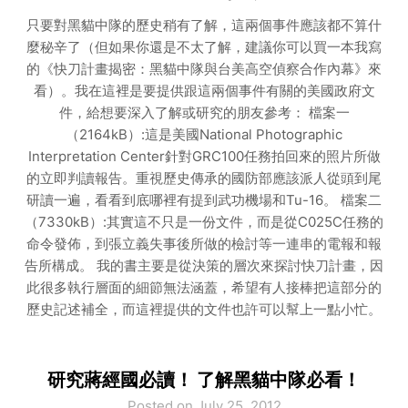
只要對黑貓中隊的歷史稍有了解，這兩個事件應該都不算什
麼秘辛了（但如果你還是不太了解，建議你可以買一本我寫
的《快刀計畫揭密：黑貓中隊與台美高空偵察合作內幕》來
看）。我在這裡是要提供跟這兩個事件有關的美國政府文
件，給想要深入了解或研究的朋友參考： 檔案一
（2164kB）:這是美國National Photographic
Interpretation Center針對GRC100任務拍回來的照片所做
的立即判讀報告。重視歷史傳承的國防部應該派人從頭到尾
研讀一遍，看看到底哪裡有提到武功機場和Tu-16。 檔案二
（7330kB）:其實這不只是一份文件，而是從C025C任務的
命令發佈，到張立義失事後所做的檢討等一連串的電報和報
告所構成。 我的書主要是從決策的層次來探討快刀計畫，因
此很多執行層面的細節無法涵蓋，希望有人接棒把這部分的
歷史記述補全，而這裡提供的文件也許可以幫上一點小忙。
研究蔣經國必讀！ 了解黑貓中隊必看！
Posted on July 25, 2012