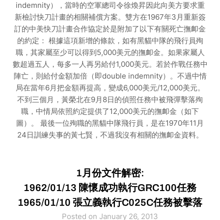
indemnity），當時的空軍總司令徐煥昇因此向美方要求重
新檢討快刀計畫的相關補償方案。雙方在1967年3月重新簽
訂的中美快刀計畫合作協定於是附加了以下有關死亡撫卹金
的約定： 根據這項新增的條款，如有黑貓中隊的飛行員殉
職，其家屬至少可以得到5,000美元的撫卹金。如果家屬人
數超過五人，每多一人再另給付1,000美元。若於作戰任務中
陣亡，則給付金額加倍（即double indemnity）。不過中情
局在當年6月把金額再提高，變成6,000美元/12,000美元。
不到三個月，黃榮北在9月8日的偵照任務中被飛彈擊落殉
職，中情局依照約定提供了12,000美元的撫卹金（如下
圖）。 最後一位殉職的黑貓中隊飛行員，是在1970年11月
24日訓練失事的黃七賢，不過我沒有相關的撫卹金資料。
1月份文件解密:
1962/01/13 陳懷成功執行GRC100任務
1965/01/10 張立義執行C025C任務被擊落
Posted on January 26, 2013