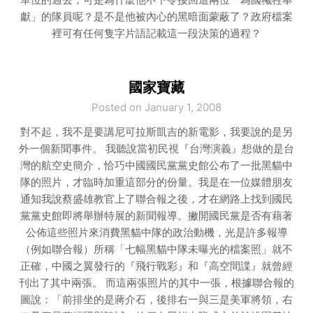
獻」的隊員呢？是不是他被內心的黑暗面蒙蔽了？政府檔案
裡可有任何隻字片語記載這一段決策的過程？
國家寶藏
Posted on January 1, 2008
對不起，我不是要講尼可拉斯凱吉的新電影，我要說的是另
外一個新聞事件。 我聽說當初民視『台灣演義』想做的是台
灣的航空史簡介，恰巧中國國民黨黨史館公布了一批黑貓中
隊的照片，才臨時加重這部分的份量。我是在一位媒體朋友
通知我說蔡盛雄教官上了聯合報之後，才在網路上找到國民
黨黨史館即將舉辦特展的新聞報導。撇開國民黨是否有藉著
公佈這些照片來消費黑貓中隊的政治動機，光是許多報導
（例如聯合報）所稱「七幅黑貓中隊未曝光的檔案照」就不
正確，中國之翼發行的『飛行戰彩』和『高空間諜』就曾經
刊出了其中兩張。 而這兩張照片的其中一張，根據聯合報的
圖說：「前排坐的是蔣介石，後排右一與三是美軍將領，右