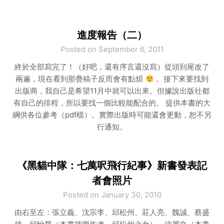
進度報告（二）
Posted on September 6, 2011
終於全部寫完了！（好吧，還有序言還沒寫）從頭到尾改了
兩遍，現在看到那疊稿子反而會有點煩
。接下來要找到
出版商，我自己是希望11月中就可以出來。但據說出版社都
有自己的排程，所以要找一個比較能配合的。 提供本書的大
綱供各位參考（pdf檔）。實際出版時可能還會更動，恕不另
行通知。
《黑貓中隊：七萬呎飛行紀事》新書發表記
者會照片
Posted on January 30, 2010
由右至左：張立義、沈宗李、邱松州、莊人亮、魏誠、蔡盛