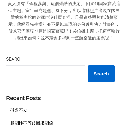
責人沒有「全程參與」這個殘酷的決定。 回歸到國家寶藏這
個主題。當年畢竟是黨、國不分，所以這批照片出現在國民
黨的黨史館的館藏也沒什麼奇怪。只是這些照片也清楚顯
示，蔣經國先生當年並不是以黨職的身份參與快刀計畫的，
所以它們應該也算是國家寶藏吧！吳伯雄主席，把這些照片
捐出來如何？說不定會多得到一些航空迷的選票呢！
SEARCH
Search
Recent Posts
孤證不立
相關性不等於因果關係