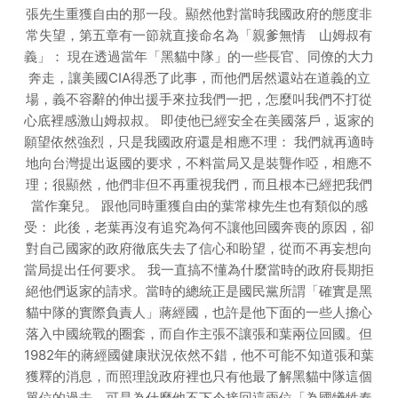
張先生重獲自由的那一段。顯然他對當時我國政府的態度非
常失望，第五章有一節就直接命名為「親爹無情 山姆叔有
義」： 現在透過當年「黑貓中隊」的一些長官、同僚的大力
奔走，讓美國CIA得悉了此事，而他們居然還站在道義的立
場，義不容辭的伸出援手來拉我們一把，怎麼叫我們不打從
心底裡感激山姆叔叔。 即使他已經安全在美國落戶，返家的
願望依然強烈，只是我國政府還是相應不理： 我們就再適時
地向台灣提出返國的要求，不料當局又是裝聾作啞，相應不
理；很顯然，他們非但不再重視我們，而且根本已經把我們
當作棄兒。 跟他同時重獲自由的葉常棣先生也有類似的感
受： 此後，老葉再沒有追究為何不讓他回國奔喪的原因，卻
對自己國家的政府徹底失去了信心和盼望，從而不再妄想向
當局提出任何要求。 我一直搞不懂為什麼當時的政府長期拒
絕他們返家的請求。當時的總統正是國民黨所謂「確實是黑
貓中隊的實際負責人」蔣經國，也許是他下面的一些人擔心
落入中國統戰的圈套，而自作主張不讓張和葉兩位回國。但
1982年的蔣經國健康狀況依然不錯，他不可能不知道張和葉
獲釋的消息，而照理說政府裡也只有他最了解黑貓中隊這個
單位的過去，可是為什麼他不下令接回這兩位「為國犧牲奉