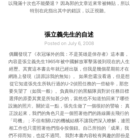
以飛滿十次也不能榮退？ 因為郭的文章近來常被轉貼，所以
特別在此指出其中的錯誤，以正視聽。
張立義先生的自述
Posted on July 6, 2008
偶爾發現了《衣冠塚外的我：不是英雄是倖存者》這本書，
內容是張立義先生1965年被中國解放軍擊落後到現在的人生
經歷。其實這本書去年就已經出版，但我是幾個星期前才在
網路上發現（請原諒我的無知）。 如果您還沒看過，但是想
從它知道張先生所執行過的U-2偵照任務的一些秘辛，那您
要失望了（如我一般）。負責執行的黑貓隊員對於任務目標
選擇的原委其實是所知甚少的，當然也不知道拍回來了哪些
設施的照片。關於這一點，張先生做了一個很好的譬喻： 真
正說起來，我們的角色只是一個照著他們的路線圖去飛行的
「司機」；不但有關U2的機械結構不讓我們深入瞭解，連照
相工作也只需照著他們指令按個鈕。自己所拍的「成果」我
們不得而知，也從不過問。 我對本書內容較有興趣的部份是