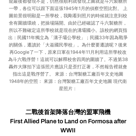
龍巖後都發現不是，仍然很順利就發現上圖就是斗六製糖所
一帶，各位可以跟下面這張1945年1月的偵察空照比對。 上
圖前景很明顯是一所學校，我剛看到照片的時候就注意到校
舍有圍牆環繞，把操場隔開。由於已經確認了斗六製糖所，
所以不難確定這所學校就是現在的溝壩國小。該校的網頁指
出：民國11年獨立為「溝子壩公學校」；民國33年因為戰爭
的關係，遷讀於「大崙國民學校」。為什麼要遷讀呢？後來
再Google了一下，原來日軍在1944年11月利用這所學校改
為斗六戰俘營！這就可以解釋校舍四周的圍牆了。不過第38
轟炸大隊拍下這張照片應該只是歪打正著，不然報告裡就會
指出這是戰俘營了。 來源：台灣製糖工廠百年文史地圖
1948年的空照： 來源：台灣製糖工廠百年文史地圖 現代衛
星照片：
二戰後首架降落台灣的盟軍飛機
First Allied Plane to Land on Formosa after
WWII