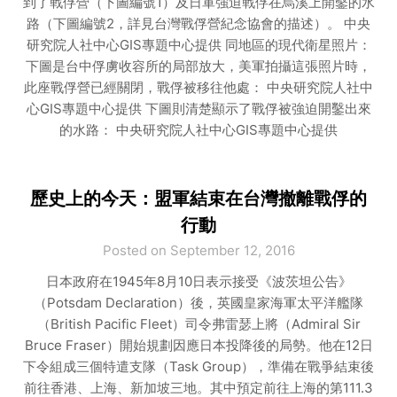
到了戰俘營（下圖編號1）及日軍強迫戰俘在烏溪上開鑿的水
路（下圖編號2，詳見台灣戰俘營紀念協會的描述）。 中央
研究院人社中心GIS專題中心提供 同地區的現代衛星照片：
下圖是台中俘虜收容所的局部放大，美軍拍攝這張照片時，
此座戰俘營已經關閉，戰俘被移往他處： 中央研究院人社中
心GIS專題中心提供 下圖則清楚顯示了戰俘被強迫開鑿出來
的水路： 中央研究院人社中心GIS專題中心提供
歷史上的今天：盟軍結束在台灣撤離戰俘的
行動
Posted on September 12, 2016
日本政府在1945年8月10日表示接受《波茨坦公告》
（Potsdam Declaration）後，英國皇家海軍太平洋艦隊
（British Pacific Fleet）司令弗雷瑟上將（Admiral Sir
Bruce Fraser）開始規劃因應日本投降後的局勢。他在12日
下令組成三個特遣支隊（Task Group），準備在戰爭結束後
前往香港、上海、新加坡三地。其中預定前往上海的第111.3