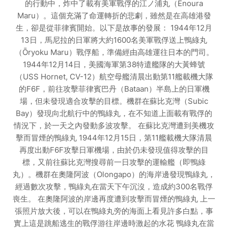
的行動中，炸中了載有美軍戰俘的江ノ浦丸（Enoura
Maru）。這個充滿了命運轉折的悲劇，雖然是在高雄港發
生，卻是從菲律賓開始。以下是故事的發展： 1944年12月
13日，馬尼拉的日軍將大約1600名美軍戰俘送上鴨綠丸
（Ōryoku Maru）戰俘船，準備經由高雄運往日本的門司。
1944年12月14日，美國海軍第38特遣艦隊的大黃蜂號
（USS Hornet, CV-12）航空母艦清晨出動第11艦載機大隊
的F6F，前往攻擊菲律賓巴丹（Bataan）半島上的日軍機
場，但未發現適合攻擊的目標。機群在蘇比克灣（Subic
Bay）發現向北航行中的鴨綠丸，在不知道上面載有戰俘的
情況下，於一天之內發動多波攻擊。 在蘇比克灣遭到美機攻
擊而冒煙的鴨綠丸 1944年12月15日，第11艦載機大隊清晨
再度出動F6F攻擊日軍機場，由於仍未發現值得攻擊的目
標，又前往蘇比克灣搜尋前一日攻擊的運輸艦（即鴨綠
丸）。機群在奧隆阿波（Olongapo）的海岸邊發現鴨綠丸，
經過數次攻擊，鴨綠丸在當天下午沉沒，造成約300名戰俘
喪生。 在奧隆阿波的岸邊再度遭到攻擊而冒煙的鴨綠丸 上一
張照片放大後，可以在鴨綠丸旁的海面上看見許多白點，事
實上這是跳船逃生的戰俘游往岸邊時激起的水花 鴨綠丸在當