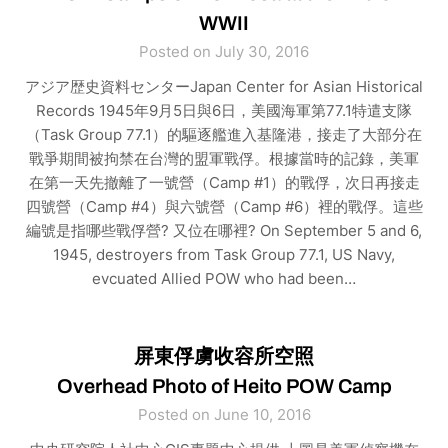
WWII
Posted on July 30, 2016
アジア歴史資料センターJapan Center for Asian Historical
Records 1945年9月5日與6日，美國海軍第77.1特遣支隊
（Task Group 77.1）的驅逐艦進入基隆港，接走了大部分在
戰爭期間被拘禁在台灣的盟軍戰俘。根據當時的記錄，美軍
在第一天先撤離了一號營（Camp #1）的戰俘，次日再接走
四號營（Camp #4）與六號營（Camp #6）裡的戰俘。這些
編號是指哪些戰俘營? 又位在哪裡? On September 5 and 6,
1945, destroyers from Task Group 77.1, US Navy,
evcuated Allied POW who had been…
屏東俘虜收容所空照
Overhead Photo of Heito POW Camp
Posted on June 10, 2016