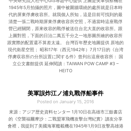
中央研究院人社中心GIS專題中心提供 上圖是美軍偵察機在
1945年5月拍攝的照片，圖中被圍牆環繞的處所就是日本時
代的屏東俘虜收容所。就我個人所知，這是目前可找到的最
清楚一張二戰時期屏東俘虜收容所空照，不過當時這座戰俘
營已經關閉，原來收容的戰俘被送往台北大直的收容所。跟
上圖對照，下面的日治二萬五千分之一地形圖所繪的收容所
跟實際的配置還不算差太遠。 台灣百年歷史地圖提供 原地的
現代衛星空照； 昭和17年（西元1942年）7月17日的《台湾
俘虜収容所の分所設置に関する件》曾列出這座收容所： 国
立公文書館提供 延伸閱讀：TAIWAN POW CAMP #3 –
HEITO
美軍誤炸江ノ浦丸戰俘船事件
Posted on January 15, 2016
來源：アジア歴史資料センター 1月10日在高雄市三餘書店
的《空襲福爾摩沙：二戰盟軍飛機攻擊台灣紀實》讀友分享
會裡，我提到了美國海軍艦載機在1945年1月9日攻擊高雄港