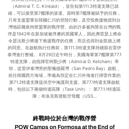
（Admiral T. C. Kinkaid），並告知第111.3特遣支隊已就
緒，可以接受第7艦隊的派遣。當時第7艦隊被賦予的任務，
只有支援盟軍在韓國仁川的登陸行動，及空投救援物資到台
灣地區幾座拘禁盟軍的戰俘營。由於許多被拘禁在台灣的戰
俘是1942年在新加坡被俘虜的英國軍人，因此弗雷瑟上將命
令瑟法斯少將接下救援戰俘的任務，而且也得到金凱德上將
的同意。在啟航執行任務前，第111.3特遣支隊持續留在雷伊
泰灣進行整補。 8月29日近午時分，美國海軍第7艦隊第77.1
特遣支隊，由指揮官柯勤少將（Admiral D. Ketcham）率
領，從雷伊泰灣旁的聖佩德羅灣（San Pedro Bay）啟航，
前往韓國西方海域，準備為預定在仁川外海進行掃雷作業的
第71.2特遣支隊提供空中掩護與支援。第77.1特遣支隊啟航
時，包括以下兩個特遣區隊（Task Unit）： 第77.1.1特遣區
隊：布洛克島號航空母艦（USS…
終戰時位於台灣的戰俘營
POW Camps on Formosa at the End of