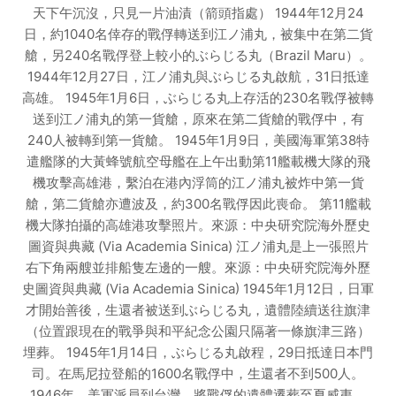
天下午沉沒，只見一片油漬（箭頭指處） 1944年12月24
日，約1040名倖存的戰俘轉送到江ノ浦丸，被集中在第二貨
艙，另240名戰俘登上較小的ぶらじる丸（Brazil Maru）。
1944年12月27日，江ノ浦丸與ぶらじる丸啟航，31日抵達
高雄。 1945年1月6日，ぶらじる丸上存活的230名戰俘被轉
送到江ノ浦丸的第一貨艙，原來在第二貨艙的戰俘中，有
240人被轉到第一貨艙。 1945年1月9日，美國海軍第38特
遣艦隊的大黃蜂號航空母艦在上午出動第11艦載機大隊的飛
機攻擊高雄港，繫泊在港內浮筒的江ノ浦丸被炸中第一貨
艙，第二貨艙亦遭波及，約300名戰俘因此喪命。 第11艦載
機大隊拍攝的高雄港攻擊照片。來源：中央研究院海外歷史
圖資與典藏 (Via Academia Sinica) 江ノ浦丸是上一張照片
右下角兩艘並排船隻左邊的一艘。來源：中央研究院海外歷
史圖資與典藏 (Via Academia Sinica) 1945年1月12日，日軍
才開始善後，生還者被送到ぶらじる丸，遺體陸續送往旗津
（位置跟現在的戰爭與和平紀念公園只隔著一條旗津三路）
埋葬。 1945年1月14日，ぶらじる丸啟程，29日抵達日本門
司。在馬尼拉登船的1600名戰俘中，生還者不到500人。
1946年，美軍派員到台灣，將戰俘的遺體遷葬至夏威夷。