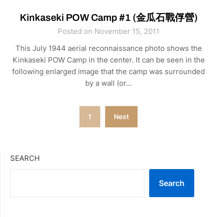
Kinkaseki POW Camp #1 (金瓜石戰俘營)
Posted on November 15, 2011
This July 1944 aerial reconnaissance photo shows the
Kinkaseki POW Camp in the center. It can be seen in the
following enlarged image that the camp was surrounded
by a wall (or…
Posts
1
Next
pagination
SEARCH
Search