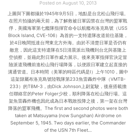
Posted on August 10, 2013
上圖與下圖都攝於1945年9月5日，地點是台北松山飛行場。
在照片拍攝的兩天前，為了解救被日軍囚禁在台灣的盟軍戰
俘，美國海軍第七艦隊指揮官命令以航艦布洛克島號（USS
Block Island, CVE-106）為首的一支特遣隊改道前往基隆，
於4日晚間抵達台灣東北方外海。由於不清楚日軍是否仍有
敵意，因此這支特遣隊在5日清晨派出飛機到台北與基隆上
空偵察，並藉此對日軍作威力展示。後來美軍指揮官決定冒
險派遣飛機前進松山飛行場降落，以便跟日軍建立起直接的
溝通管道。日本時間（美軍的時區代碼是I）上午1010，圖中
這架隸屬布洛克島號陸戰隊第233魚雷轟炸中隊（VMTB-
233）的TBM-3，由Dick Johnson上尉駕駛，後座搭載擔
任聯絡官的Peter Folger少校，順利降落在松山飛行場。這
架魚雷轟炸機也因此成為日本戰敗投降之後，第一架在台灣
降落的盟軍飛機。The first and second photos were both
taken at Matsuyama (now Sungshan) Airdrome on
September 5, 1945. Two days earlier, the Commander
of the USN 7th Fleet…