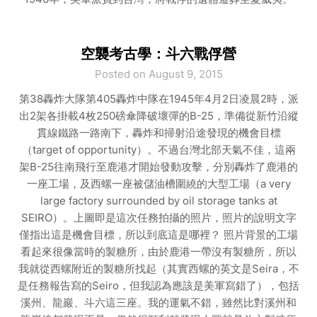
空襲考古學：斗六戰俘營
Posted on August 9, 2015
第38轟炸大隊第405轟炸中隊在1945年4月2日凌晨2時，派
出2架各掛載4枚250磅傘降破壞彈的B-25，準備從新竹沿縱
貫線鐵路一路南下，轟炸和掃射沿途發現的機會目標
（target of opportunity）。不過台灣北部天氣不佳，這兩
架B-25往南飛行至鹿港才開始發動攻擊，分別轟炸了鹿港的
一座工場，及西螺一座被儲油槽圍繞的大型工場（a very
large factory surrounded by oil storage tanks at
SEIRO）。上圖即是這次任務拍攝的照片，照片的說明文字
僅指出這是機會目標，所以到底這是哪裡？ 照片背景的工場
看起來很像當時的製糖所，由於鹿港一帶沒有製糖所，所以
我就從西螺附近的製糖所找起（其實西螺的英文是Seira，不
是任務報告寫的Seiro，但我認為應該是美軍寫錯了），包括
溪州、龍巖、斗六這三座。我的運氣不錯，雖然比對溪州和