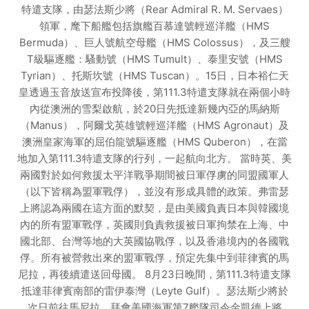
特遣支隊，由瑟法斯少將（Rear Admiral R. M. Servaes）
領軍，麾下船艦包括旗艦百慕達號輕巡洋艦（HMS
Bermuda）、巨人號航空母艦（HMS Colossus），及三艘
T級驅逐艦：騷動號（HMS Tumult）、泰里安號（HMS
Tyrian）、托斯坎號（HMS Tuscan）。15日，日本裕仁天
皇透過玉音放送宣布投降後，第111.3特遣支隊就在兩個小時
內從澳洲的雪梨啟航，於20日先抵達新幾內亞的馬納斯
（Manus），阿爾戈英雄號輕巡洋艦（HMS Agronaut）及
澳洲皇家海軍的屈伯龍號驅逐艦（HMS Quberon），在當
地加入第111.3特遣支隊的行列，一起航向北方。 當時英、美
兩國對於如何救援太平洋戰爭期間被日軍俘虜的同盟國軍人
（以下皆稱為盟軍戰俘），並沒有形成具體的政策。弗雷瑟
上將認為兩國在這方面的默契，是由美國負責日本與韓國境
內的所有盟軍戰俘，英國則負責救援被日軍拘禁在上海、中
國北部、台灣等地的大英國協戰俘，以及香港境內的各國戰
俘。所有被營救出來的盟軍戰俘，預定先集中到菲律賓的馬
尼拉，再後續遣送回母國。 8月23日晚間，第111.3特遣支隊
抵達菲律賓南部的雷伊泰灣（Leyte Gulf）。瑟法斯少將於
次日前往馬尼拉，拜會美國海軍第7艦隊司令金凱德上將