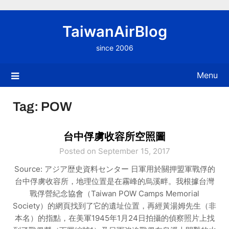
Skip
to
TaiwanAirBlog
content
since 2006
Menu
Tag:
POW
台中俘虜收容所空照圖
Posted on September 15, 2017
Source: アジア歴史資料センター 日軍用於關押盟軍戰俘的
台中俘虜收容所，地理位置是在霧峰的烏溪畔。我根據台灣
戰俘營紀念協會（Taiwan POW Camps Memorial
Society）的網頁找到了它的遺址位置，再經黃湯姆先生（非
本名）的指點，在美軍1945年1月24日拍攝的偵察照片上找