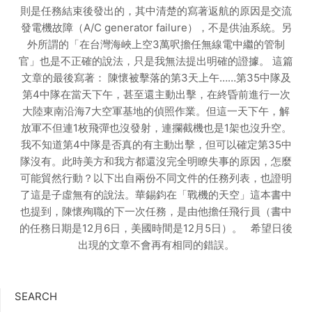
則是任務結束後發出的，其中清楚的寫著返航的原因是交流
發電機故障（A/C generator failure），不是供油系統。另
外所謂的「在台灣海峽上空3萬呎擔任無線電中繼的管制
官」也是不正確的說法，只是我無法提出明確的證據。 這篇
文章的最後寫著： 陳懷被擊落的第3天上午……第35中隊及
第4中隊在當天下午，甚至還主動出擊，在終昏前進行一次
大陸東南沿海7大空軍基地的偵照作業。但這一天下午，解
放軍不但連1枚飛彈也沒發射，連攔截機也是1架也沒升空。
我不知道第4中隊是否真的有主動出擊，但可以確定第35中
隊沒有。此時美方和我方都還沒完全明瞭失事的原因，怎麼
可能貿然行動？以下出自兩份不同文件的任務列表，也證明
了這是子虛無有的說法。華錫鈞在「戰機的天空」這本書中
也提到，陳懷殉職的下一次任務，是由他擔任飛行員（書中
的任務日期是12月6日，美國時間是12月5日）。 希望日後
出現的文章不會再有相同的錯誤。
SEARCH