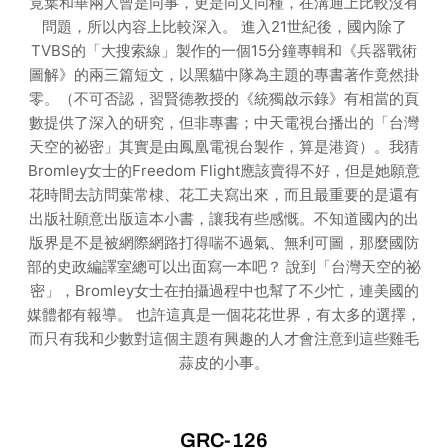
竟葉和華兩人曾是同事，更是同文同種，在溝通上比較沒有
問題，所以內容上比較深入。 進入21世紀後，國內除了
TVBS的「大搜索線」製作的一個15分鐘專輯和《兵器戰術
圖解》的兩三篇短文，以黑貓中隊為主題的專書著作竟然掛
零。（不可否認，習賢德教授的《統獨啟示錄》有相當的頁
數提供了深入的研究，但非專書；中天電視台播出的「台灣
天空的祕密」其實是由鳳凰電視台製作，算是港資）。我猜
Bromley女士的Freedom Flight應該賣得不好，但是她願意
花時間去訪問葉常棣、花工夫寫出來，而且最重要的是還有
出版社願意出版這本小書，讓我有些感慨。不知道國內的出
版界是不是被網際網路打得喘不過氣、無利可圖，那麼國防
部的史政編譯室總可以出面寫一本吧？ 說到「台灣天空的祕
密」，Bromley女士在拍攝過程中也幫了不少忙，連美國的
媒體都有報導。 也許這真是一個花花世界，有太多的選擇，
而只有我和少數對這個主題有興趣的人才會注意到這些雞毛
蒜皮的小事。
GRC-126