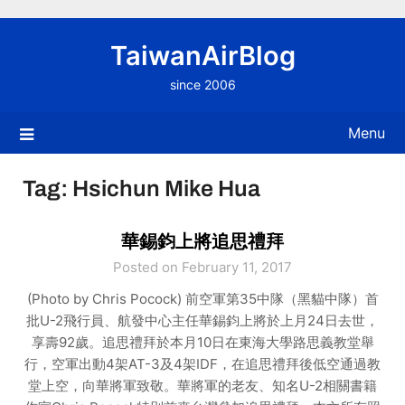
Skip
to
TaiwanAirBlog
content
since 2006
Menu
Tag:
Hsichun Mike Hua
華錫鈞上將追思禮拜
Posted on February 11, 2017
(Photo by Chris Pocock) 前空軍第35中隊（黑貓中隊）首
批U-2飛行員、航發中心主任華錫鈞上將於上月24日去世，
享壽92歲。追思禮拜於本月10日在東海大學路思義教堂舉
行，空軍出動4架AT-3及4架IDF，在追思禮拜後低空通過教
堂上空，向華將軍致敬。華將軍的老友、知名U-2相關書籍