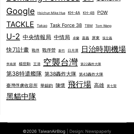
Google
POW
KH-4A
KH-4B
Hsichun Mike Hua
TACKLE
Task Force 38
Takao
TBM
Tom Wang
U-2
中央情報局
中情局
屏東
卓蘭
嘉義
張立義
日治時期機場
快刀計畫
戰俘營
戰俘
日月潭
新竹
空襲台灣
楊世駒
王濤
李南屏
第22轟炸大隊
第38特遣艦隊
第38轟炸大隊
第43轟炸大隊
飛行場
陳懷
高雄
臺灣俘虜收容所
華錫鈞
黃七賢
黑貓中隊
©2026 TaiwanAirBlog
| Design:
Newspaperly