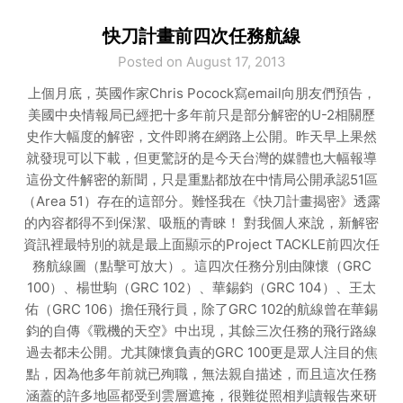
快刀計畫前四次任務航線
Posted on August 17, 2013
上個月底，英國作家Chris Pocock寫email向朋友們預告，
美國中央情報局已經把十多年前只是部分解密的U-2相關歷
史作大幅度的解密，文件即將在網路上公開。昨天早上果然
就發現可以下載，但更驚訝的是今天台灣的媒體也大幅報導
這份文件解密的新聞，只是重點都放在中情局公開承認51區
（Area 51）存在的這部分。難怪我在《快刀計畫揭密》透露
的內容都得不到保潔、吸瓶的青睞！ 對我個人來說，新解密
資訊裡最特別的就是最上面顯示的Project TACKLE前四次任
務航線圖（點擊可放大）。這四次任務分別由陳懷（GRC
100）、楊世駒（GRC 102）、華錫鈞（GRC 104）、王太
佑（GRC 106）擔任飛行員，除了GRC 102的航線曾在華錫
鈞的自傳《戰機的天空》中出現，其餘三次任務的飛行路線
過去都未公開。尤其陳懷負責的GRC 100更是眾人注目的焦
點，因為他多年前就已殉職，無法親自描述，而且這次任務
涵蓋的許多地區都受到雲層遮掩，很難從照相判讀報告來研