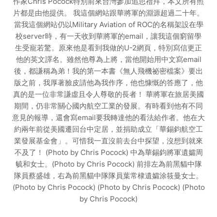
作家Chris Pocock特別前來台灣參加追思禮拜，本文所有照
片都是由他提供。 我這個網站跟華將軍的淵源超過二十年。
當我這個網站仍以Military Aviation of ROC的名稱架設在學
校server時，有一天收到華將軍的email，讓我這個窮留學
生受寵若驚。原來他是看到我做的U-2網頁，特別寫信更正
他的英文譯名。雖然他尊為上將，當他開始用中文寫email
後，都謙稱為弟！我的第一本書《無人飛機祕密檔案》要出
版之前，我厚著臉皮請他為我作序，他也慷慨的答應了，他
真的是一位非常謙虛且令人尊敬的長者！ 華將軍在旅居美國
期間，仍非常關心國內航空工業的發展。有時看到他有不同
意見的報導，還會寫email要我轉達他的看法給作者。他在大
約兩年前從美國遷回台中定居，並捐助成立「華錫鈞航空工
業發展基金會」。可惜我一直沒前去台中探望，沒想到就來
不及了！ (Photo by Chris Pocock) 中為華錫鈞將軍遺孀周
毓和女士。(Photo by Chris Pocock) 前排左為前黑貓中隊
隊員蔡盛雄，右為前黑貓中隊隊員葉常棣遺孀涂筱曼女士。
(Photo by Chris Pocock) (Photo by Chris Pocock) (Photo
by Chris Pocock)