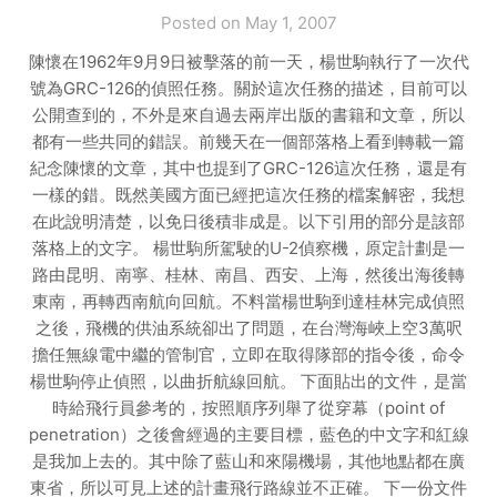
Posted on May 1, 2007
陳懷在1962年9月9日被擊落的前一天，楊世駒執行了一次代
號為GRC-126的偵照任務。關於這次任務的描述，目前可以
公開查到的，不外是來自過去兩岸出版的書籍和文章，所以
都有一些共同的錯誤。前幾天在一個部落格上看到轉載一篇
紀念陳懷的文章，其中也提到了GRC-126這次任務，還是有
一樣的錯。既然美國方面已經把這次任務的檔案解密，我想
在此說明清楚，以免日後積非成是。以下引用的部分是該部
落格上的文字。 楊世駒所駕駛的U-2偵察機，原定計劃是一
路由昆明、南寧、桂林、南昌、西安、上海，然後出海後轉
東南，再轉西南航向回航。不料當楊世駒到達桂林完成偵照
之後，飛機的供油系統卻出了問題，在台灣海峽上空3萬呎
擔任無線電中繼的管制官，立即在取得隊部的指令後，命令
楊世駒停止偵照，以曲折航線回航。 下面貼出的文件，是當
時給飛行員參考的，按照順序列舉了從穿幕（point of
penetration）之後會經過的主要目標，藍色的中文字和紅線
是我加上去的。其中除了藍山和來陽機場，其他地點都在廣
東省，所以可見上述的計畫飛行路線並不正確。 下一份文件