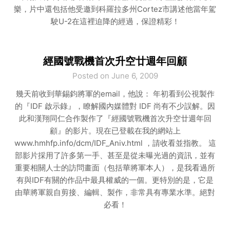
樂，片中還包括他受邀到科羅拉多州Cortez市講述他當年駕
駛U-2在這裡迫降的經過，保證精彩！
經國號戰機首次升空廿週年回顧
Posted on June 6, 2009
幾天前收到華錫鈞將軍的email，他說： 年初看到公視製作
的『IDF 啟示錄』，瞭解國內媒體對 IDF 尚有不少誤解。因
此和漢翔同仁合作製作了『經國號戰機首次升空廿週年回
顧』的影片。現在已登載在我的網站上
www.hmhfp.info/dcm/IDF_Aniv.html ，請收看並指教。 這
部影片採用了許多第一手、甚至是從未曝光過的資訊，並有
重要相關人士的訪問畫面（包括華將軍本人），是我看過所
有與IDF有關的作品中最具權威的一個。更特別的是，它是
由華將軍親自剪接、編輯、製作，非常具有專業水準。絕對
必看！