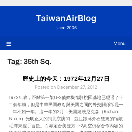
Skip
to
TaiwanAirBlog
content
since 2006
Menu
Tag:
35th Sq.
歷史上的今天：1972年12月27日
Posted on December 27, 2012
1972年底，距離第一架U-2偵察機進駐桃園基地已經過了十
二個年頭，但是中華民國政府與美國之間的外交關係卻是一
年不如一年。這一年的2月，美國總統尼克森（Richard
Nixon）光明正大的到北京訪問，並且跟蔣介石總統的宿敵
毛澤東握手言歡。而界定台美雙方U-2高空偵察合作內容的