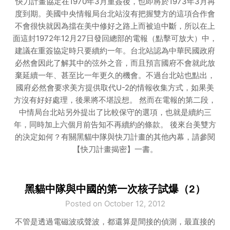
快刀計畫協定在1970年3月重簽後，也即將於1973年3月再
度到期。美國中央情報局台北站沒有把握雙方的這項合作會
不會很快就因為擋在美中修好之路上而被迫中斷，所以在上
面這封1972年12月27日發回總部的電報（點擊可放大）中，
建議在重簽協定時只要續約一年。台北站認為中華民國政府
必然會因此了解其中的弦外之音，而且預言國府不會就此放
棄延續一年、甚至比一年更久的機會。不過台北站也點出，
國府必然會要求美方提供取代U-2的情報收集方式，如果美
方沒有好好處理，後果將不堪設想。 然而在電報的第二段，
中情局台北站另外提出了比較保守的選項，也就是續約三
年，同時加上六個月前告知不再續約的條款。 後來台美雙方
的決定如何？有關黑貓中隊與快刀計畫的其他內幕，請參閱
【快刀計畫揭密】一書。
黑貓中隊與中國的第一次核子試爆（2）
Posted on October 12, 2012
不管是透過電磁波或聲波，都還算是間接的偵測，最直接的