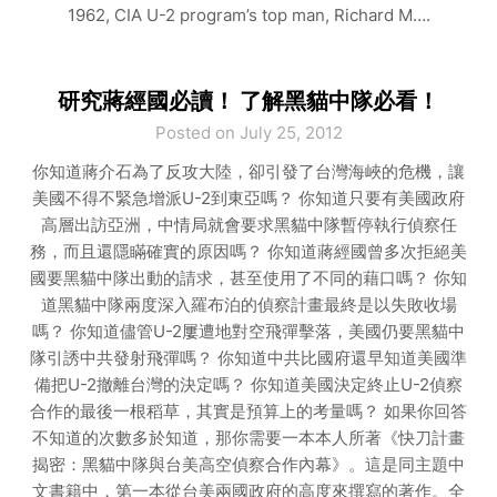
1962, CIA U-2 program’s top man, Richard M….
研究蔣經國必讀！ 了解黑貓中隊必看！
Posted on July 25, 2012
你知道蔣介石為了反攻大陸，卻引發了台灣海峽的危機，讓
美國不得不緊急增派U-2到東亞嗎？ 你知道只要有美國政府
高層出訪亞洲，中情局就會要求黑貓中隊暫停執行偵察任
務，而且還隱瞞確實的原因嗎？ 你知道蔣經國曾多次拒絕美
國要黑貓中隊出動的請求，甚至使用了不同的藉口嗎？ 你知
道黑貓中隊兩度深入羅布泊的偵察計畫最終是以失敗收場
嗎？ 你知道儘管U-2屢遭地對空飛彈擊落，美國仍要黑貓中
隊引誘中共發射飛彈嗎？ 你知道中共比國府還早知道美國準
備把U-2撤離台灣的決定嗎？ 你知道美國決定終止U-2偵察
合作的最後一根稻草，其實是預算上的考量嗎？ 如果你回答
不知道的次數多於知道，那你需要一本本人所著《快刀計畫
揭密：黑貓中隊與台美高空偵察合作內幕》。這是同主題中
文書籍中，第一本從台美兩國政府的高度來撰寫的著作。全