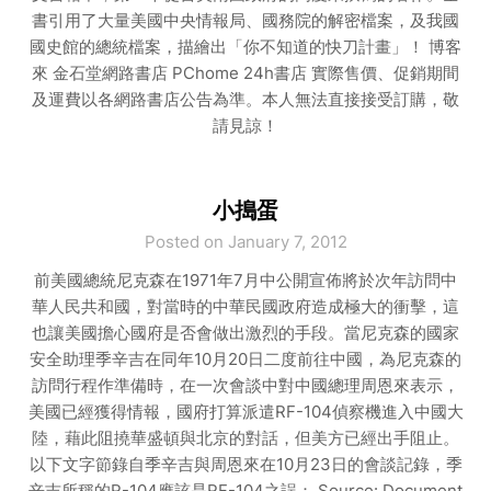
書引用了大量美國中央情報局、國務院的解密檔案，及我國
國史館的總統檔案，描繪出「你不知道的快刀計畫」！ 博客
來 金石堂網路書店 PChome 24h書店 實際售價、促銷期間
及運費以各網路書店公告為準。本人無法直接接受訂購，敬
請見諒！
小搗蛋
Posted on January 7, 2012
前美國總統尼克森在1971年7月中公開宣佈將於次年訪問中
華人民共和國，對當時的中華民國政府造成極大的衝擊，這
也讓美國擔心國府是否會做出激烈的手段。當尼克森的國家
安全助理季辛吉在同年10月20日二度前往中國，為尼克森的
訪問行程作準備時，在一次會談中對中國總理周恩來表示，
美國已經獲得情報，國府打算派遣RF-104偵察機進入中國大
陸，藉此阻撓華盛頓與北京的對話，但美方已經出手阻止。
以下文字節錄自季辛吉與周恩來在10月23日的會談記錄，季
辛吉所稱的R-104應該是RF-104之誤： Source: Document