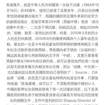
再過幾天，就是中華人民共和國第一次核子試爆（1964年10
月16日）的48週年。儘管已經過了這麼多年，許多以往的機
密也陸續被攤在陽光下，我國的國防部近幾年來卻仍在官方
的媒體或場合，宣揚空軍第35中隊（黑貓中隊）曾經「成功
偵獲中共第一、二次原子彈試爆」的錯誤訊息，例如2009年
的「前瞻、願景－新世紀的空軍」特展、2010年3月的烈士
入祀忠烈祠典禮、2010年9月的陳懷殉職四十八週年追思活
動。最近的一次是今年插花參加民間舉辦的陳懷殉職五十週
年紀念活動所發的新聞稿，導致國內老字號的《尖端科技》
雜誌因為直接引用新聞稿的文字而「中鏢」。其實只要看看
黑貓中隊在1964年的任務列表，就可以發現他們在第一次核
試當天跟後來幾天內都沒有出任務，所以「偵獲」中共第一
次試爆的說法當然是國防部自己發明的了： Source： CIA
如果「偵獲」的意思只是在最短時間內知道這件事，只要隨
時收聽「匪偽廣播」就可以了，不需動用黑貓中隊的U-2。
中國的新華社在當晚就發佈了第一次試爆的消息，以下是美
國政府的聯合原子能情報委員會在試爆當天得知這消息後發
出的相關文件，文件中提到的DD/I (Deputy Director of