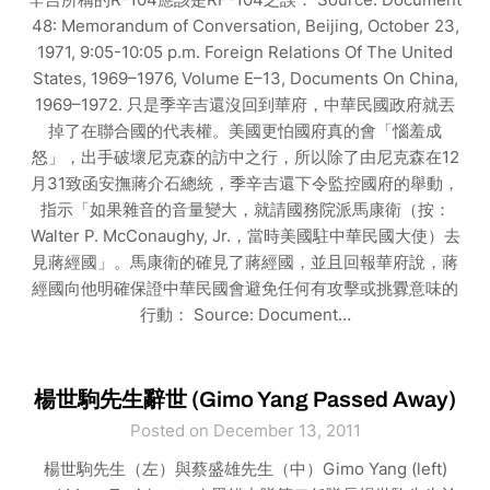
48: Memorandum of Conversation, Beijing, October 23,
1971, 9:05-10:05 p.m. Foreign Relations Of The United
States, 1969–1976, Volume E–13, Documents On China,
1969–1972. 只是季辛吉還沒回到華府，中華民國政府就丟
掉了在聯合國的代表權。美國更怕國府真的會「惱羞成
怒」，出手破壞尼克森的訪中之行，所以除了由尼克森在12
月31致函安撫蔣介石總統，季辛吉還下令監控國府的舉動，
指示「如果雜音的音量變大，就請國務院派馬康衛（按：
Walter P. McConaughy, Jr.，當時美國駐中華民國大使）去
見蔣經國」。馬康衛的確見了蔣經國，並且回報華府說，蔣
經國向他明確保證中華民國會避免任何有攻擊或挑釁意味的
行動： Source: Document…
楊世駒先生辭世 (Gimo Yang Passed Away)
Posted on December 13, 2011
楊世駒先生（左）與蔡盛雄先生（中）Gimo Yang (left)