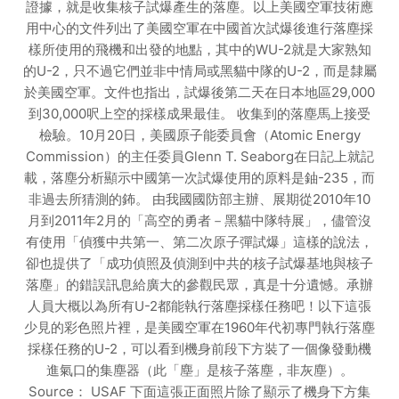
證據，就是收集核子試爆產生的落塵。以上美國空軍技術應
用中心的文件列出了美國空軍在中國首次試爆後進行落塵採
樣所使用的飛機和出發的地點，其中的WU-2就是大家熟知
的U-2，只不過它們並非中情局或黑貓中隊的U-2，而是隸屬
於美國空軍。文件也指出，試爆後第二天在日本地區29,000
到30,000呎上空的採樣成果最佳。 收集到的落塵馬上接受
檢驗。10月20日，美國原子能委員會（Atomic Energy
Commission）的主任委員Glenn T. Seaborg在日記上就記
載，落塵分析顯示中國第一次試爆使用的原料是鈾-235，而
非過去所猜測的鈽。 由我國國防部主辦、展期從2010年10
月到2011年2月的「高空的勇者－黑貓中隊特展」，儘管沒
有使用「偵獲中共第一、第二次原子彈試爆」這樣的說法，
卻也提供了「成功偵照及偵測到中共的核子試爆基地與核子
落塵」的錯誤訊息給廣大的參觀民眾，真是十分遺憾。承辦
人員大概以為所有U-2都能執行落塵採樣任務吧！以下這張
少見的彩色照片裡，是美國空軍在1960年代初專門執行落塵
採樣任務的U-2，可以看到機身前段下方裝了一個像發動機
進氣口的集塵器（此「塵」是核子落塵，非灰塵）。
Source： USAF 下面這張正面照片除了顯示了機身下方集