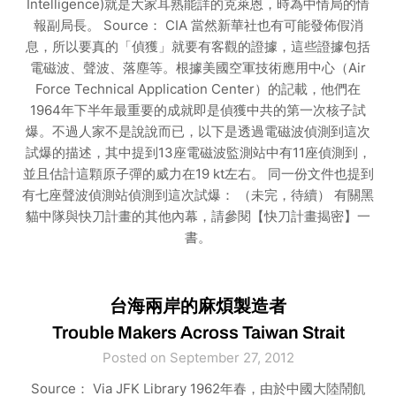
Intelligence)就是大家耳熟能詳的克萊恩，時為中情局的情
報副局長。 Source： CIA 當然新華社也有可能發佈假消
息，所以要真的「偵獲」就要有客觀的證據，這些證據包括
電磁波、聲波、落塵等。根據美國空軍技術應用中心（Air
Force Technical Application Center）的記載，他們在
1964年下半年最重要的成就即是偵獲中共的第一次核子試
爆。不過人家不是說說而已，以下是透過電磁波偵測到這次
試爆的描述，其中提到13座電磁波監測站中有11座偵測到，
並且估計這顆原子彈的威力在19 kt左右。 同一份文件也提到
有七座聲波偵測站偵測到這次試爆： （未完，待續） 有關黑
貓中隊與快刀計畫的其他內幕，請參閱【快刀計畫揭密】一
書。
台海兩岸的麻煩製造者
Trouble Makers Across Taiwan Strait
Posted on September 27, 2012
Source： Via JFK Library 1962年春，由於中國大陸鬧飢