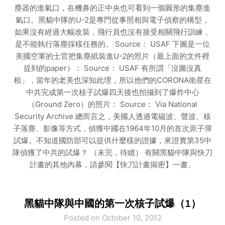
塵器的進氣口，在機鼻的正中央也可看到一個圓形的集塵進
氣口。黑貓中隊的U-2是專門從事照相與電子偵察的構型，
如果沒有經過大幅改裝，飛行員也沒有接受相關飛行訓練，
是不能執行落塵採樣任務的。 Source： USAF 下圖是一位
美國空軍的士官把集塵紙裝進U-2的照片（最上面的文件裡
提到的paper）： Source： USAF 有所謂「沒圖沒真
相」，當年的老美也深知此理，所以他們的CORONA衛星在
中共完成第一次核子試爆四天後也拍攝到了爆炸中心
（Ground Zero）的照片： Source： Via National
Security Archive 總而言之，美國人透過電磁波、聲波、核
子落塵、影像等方式，偵獲中國在1964年10月的首次原子彈
試爆。不知道國防部可以提供什麼樣的證據，來證實第35中
隊偵獲了中共的試爆？ （未完，待續） 有關黑貓中隊與快刀
計畫的其他內幕，請參閱【快刀計畫揭密】一書。
黑貓中隊與中國的第一次核子試爆（1）
Posted on October 10, 2012