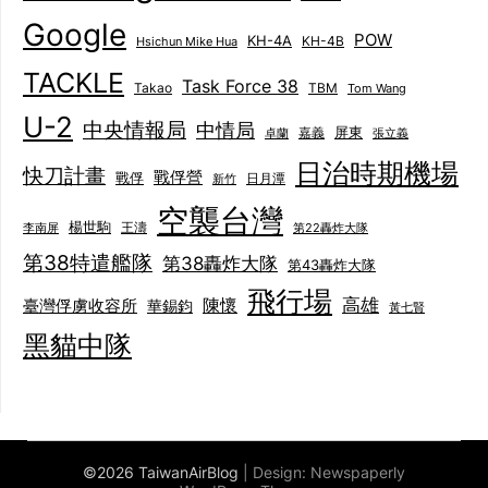
Google
POW
KH-4A
KH-4B
Hsichun Mike Hua
TACKLE
Task Force 38
Takao
TBM
Tom Wang
U-2
中央情報局
中情局
屏東
卓蘭
嘉義
張立義
日治時期機場
快刀計畫
戰俘營
戰俘
日月潭
新竹
空襲台灣
楊世駒
王濤
李南屏
第22轟炸大隊
第38特遣艦隊
第38轟炸大隊
第43轟炸大隊
飛行場
陳懷
高雄
臺灣俘虜收容所
華錫鈞
黃七賢
黑貓中隊
©2026 TaiwanAirBlog
| Design:
Newspaperly