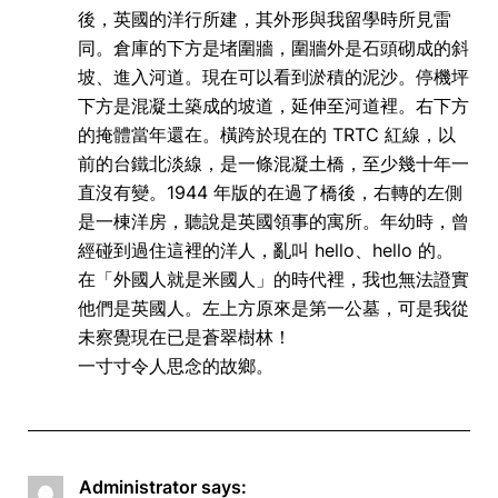
後，英國的洋行所建，其外形與我留學時所見雷
同。倉庫的下方是堵圍牆，圍牆外是石頭砌成的斜
坡、進入河道。現在可以看到淤積的泥沙。停機坪
下方是混凝土築成的坡道，延伸至河道裡。右下方
的掩體當年還在。橫跨於現在的 TRTC 紅線，以
前的台鐵北淡線，是一條混凝土橋，至少幾十年一
直沒有變。1944 年版的在過了橋後，右轉的左側
是一棟洋房，聽說是英國領事的寓所。年幼時，曾
經碰到過住這裡的洋人，亂叫 hello、hello 的。
在「外國人就是米國人」的時代裡，我也無法證實
他們是英國人。左上方原來是第一公墓，可是我從
未察覺現在已是蒼翠樹林！
一寸寸令人思念的故鄉。
Administrator
says: