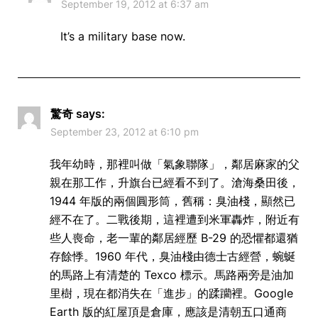
September 19, 2012 at 6:37 am
It’s a military base now.
驚奇
says:
September 23, 2012 at 6:10 pm
我年幼時，那裡叫做「氣象聯隊」，鄰居麻家的父
親在那工作，升旗台已經看不到了。滄海桑田後，
1944 年版的兩個圓形筒，舊稱：臭油棧，顯然已
經不在了。二戰後期，這裡遭到米軍轟炸，附近有
些人喪命，老一輩的鄰居經歷 B-29 的恐懼都還猶
存餘悸。1960 年代，臭油棧由德士古經營，蜿蜒
的馬路上有清楚的 Texco 標示。馬路兩旁是油加
里樹，現在都消失在「進步」的蹂躪裡。Google
Earth 版的紅屋頂是倉庫，應該是清朝五口通商