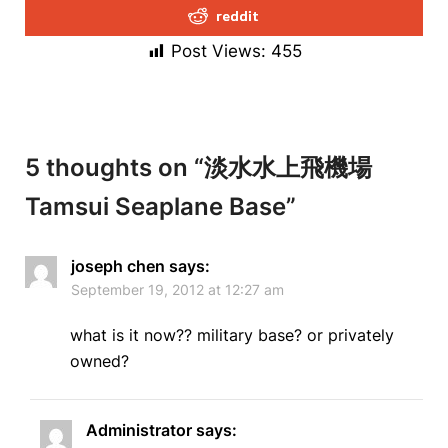
reddit
Post Views:
455
5 thoughts on “
淡水水上飛機場
Tamsui Seaplane Base
”
joseph chen
says:
September 19, 2012 at 12:27 am
what is it now?? military base? or privately
owned?
Administrator
says: