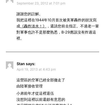
September 23, 2012 at 7:01 pm
謝謝您的註解。
我把這裡在1944年10月首次被美軍轟炸的狀況寫
成
《轟炸淡水！》
，還請您前去指正。不過老一輩
對軍事也許不是那麼熟悉，B-29應該沒有炸過這
裡。
Stan
says:
April 19, 2013 at 4:43 pm
這營區的空軍已經全部撤走了
由陸軍接收管理
小弟前年才從這裡退伍
沒想到這裡以前還頗有意思的