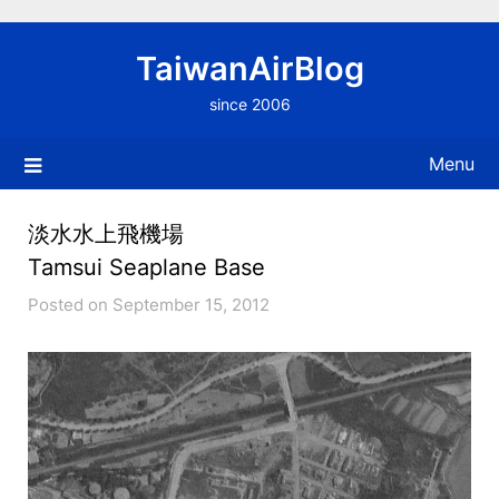
Skip
to
TaiwanAirBlog
content
since 2006
Menu
淡水水上飛機場
Tamsui Seaplane Base
Posted on September 15, 2012