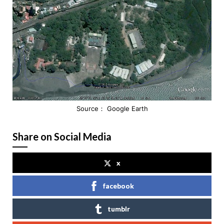
Source： Google Earth
Share on Social Media
x
facebook
tumblr