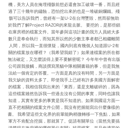
機，美方人員在掩埋殘骸前想必還會加工破壞一番，而且經
過了三十幾年的鏽蝕，恐怕挖出來的也是一堆破銅爛鐵。殘
骸可以告訴我們，曾經有一架U-2在台灣墜毀，然而卻無助
於我們了解Project RAZOR的來龍去脈。 要挖的，是那些鎖
在庫房裡的檔案文件。當年參與這項計畫的我方人員絕大多
數只是奉命執行，而知其所以然的少數主事者都已相繼離開
人間，所以我一直很懷疑，國內到底有幾個人知道跟U-2有
關的檔案放在哪裡？（我希望我錯了）如果連檔案的所在都
無法確定，又怎麼談得上要不要解密呢？ 今年年中曾有出版
公司跟我接觸，商談撰寫黑貓中隊相關書籍的事，但是我無
法給一個肯定的答覆。一方面是真的沒有時間，另一方面是
我欠缺的資料太多了。即使我手上已經有許多美國方面解密
的檔案，我相信我寫出來的「東西」還是支離破碎的，因為
這些檔案雖然告訴我一些過去沒有公開的事實，同時也讓我
知道，其實有更多的事實是我不知道的。如果我國這方面一
直不把相關的檔案文件公開，我沒有把握能寫出什麼像樣的
書。 我希望這些文化界的前輩能夠稍微轉移一下焦點，如果
軍方不肯配合挖掘，那就算了。促請有關單位（當然先要搞
清楚現在政府裡的哪個單位有關）找尋檔案，並且作適當的