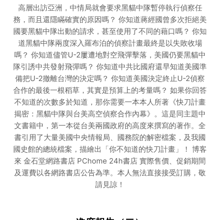
高層出訪亞洲，中情局就會要求黑貓中隊暫停執行偵察任
務，而且還隱瞞確實的原因嗎？ 你知道蔣經國曾多次拒絕美
國要黑貓中隊出動的請求，甚至使用了不同的藉口嗎？ 你知
道黑貓中隊兩度深入羅布泊的偵察計畫最終是以失敗收場
嗎？ 你知道儘管U-2屢遭地對空飛彈擊落，美國仍要黑貓中
隊引誘中共發射飛彈嗎？ 你知道中共比國府還早知道美國準
備把U-2撤離台灣的決定嗎？ 你知道美國決定終止U-2偵察
合作的最後一根稻草，其實是預算上的考量嗎？ 如果你回答
不知道的次數多於知道，那你需要一本本人所著《快刀計畫
揭密：黑貓中隊與台美高空偵察合作內幕》。這是同主題中
文書籍中，第一本從台美兩國政府的高度來撰寫的著作。全
書引用了大量美國中央情報局、國務院的解密檔案，及我國
國史館的總統檔案，描繪出「你不知道的快刀計畫」！ 博客
來 金石堂網路書店 PChome 24h書店 實際售價、促銷期間
及運費以各網路書店公告為準。本人無法直接接受訂購，敬
請見諒！