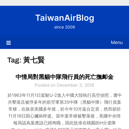
Skip
to
TaiwanAirBlog
content
since 2006
Menu
Tag:
黃七賢
中情局對黑貓中隊飛行員的死亡撫卹金
Posted on December 3, 2016
於1963年11月1日駕駛U-2進入中國大陸執行高空偵照，遭中
共擊落且被俘多年的前空軍第35中隊（黑貓中隊）飛行員葉
常棣，在旅居美國多年後，於今年10月返台定居，然而卻於
11月16日因心臟病猝逝。當年葉常棣被擊落後，美國中央情
報局認為葉應該已經殉職，因此批准在桃園的H分遣隊