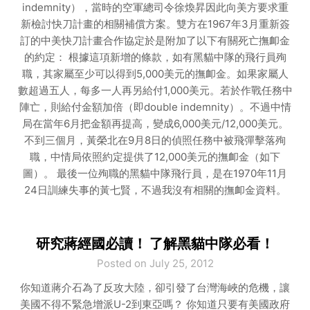
indemnity），當時的空軍總司令徐煥昇因此向美方要求重
新檢討快刀計畫的相關補償方案。雙方在1967年3月重新簽
訂的中美快刀計畫合作協定於是附加了以下有關死亡撫卹金
的約定： 根據這項新增的條款，如有黑貓中隊的飛行員殉
職，其家屬至少可以得到5,000美元的撫卹金。如果家屬人
數超過五人，每多一人再另給付1,000美元。若於作戰任務中
陣亡，則給付金額加倍（即double indemnity）。不過中情
局在當年6月把金額再提高，變成6,000美元/12,000美元。
不到三個月，黃榮北在9月8日的偵照任務中被飛彈擊落殉
職，中情局依照約定提供了12,000美元的撫卹金（如下
圖）。 最後一位殉職的黑貓中隊飛行員，是在1970年11月
24日訓練失事的黃七賢，不過我沒有相關的撫卹金資料。
研究蔣經國必讀！ 了解黑貓中隊必看！
Posted on July 25, 2012
你知道蔣介石為了反攻大陸，卻引發了台灣海峽的危機，讓
美國不得不緊急增派U-2到東亞嗎？ 你知道只要有美國政府