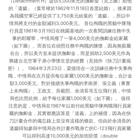
（Detachment H）提供5,000美元的撫卹金（見上圖）給他
的「遺孀」（葉常棣於1962年11月18日首度結婚）。後來因
為我國空軍已經提供了3,750美元給葉的「遺孀」，所以中
情局將支付的金額減到3,000美元。 首位殉職的黑貓中隊飛
行員是1961年3月19日在桃園基地的一次夜間訓練任務中失
事的郄耀華，中情局撥了一筆4,000美元的撫卹金給家屬
（如下圖）。而首位在偵照任務中殉職的陳懷，因為無親屬
在台，所以美方並未提供撫卹金，而是捐助2,500美元作為
興建台北空軍子弟小學懷生堂的經費（見拙作《快刀計畫揭
密》）。 1964年3月23日，梁德培在一次訓練任務中失事殉
職，中情局在次月提供每位家屬1,000美元的撫卹金，合計金
額3,000美元。對於後續失事殉職的李南屏、張立義（事實
上未殉職）、王政文、吳載熙、余清長等五位飛行員，中情
局也比照此例，給予每位家屬1,000美元（如下圖）。 值得
注意的是，中情局在1967年以前付給黑貓中隊殉職飛行員家
屬的撫卹金，其實都應該算是「道義」上的補償，因為在快
刀計畫合作的備忘錄上並沒有這樣的條款。但由於余清長的
遺孀得知參與中情局合作計畫作戰身亡的C-123飛行員家屬
可以得到高達10,000美元的加倍賠償（double