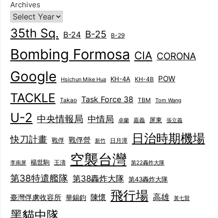
Archives
35th Sq.
B-25
B-24
B-29
Bombing Formosa
CIA
CORONA
Google
POW
KH-4A
KH-4B
Hsichun Mike Hua
TACKLE
Task Force 38
Takao
TBM
Tom Wang
U-2
中央情報局
中情局
屏東
卓蘭
嘉義
張立義
日治時期機場
快刀計畫
戰俘營
戰俘
日月潭
新竹
空襲台灣
楊世駒
王濤
李南屏
第22轟炸大隊
第38特遣艦隊
第38轟炸大隊
第43轟炸大隊
飛行場
陳懷
高雄
臺灣俘虜收容所
華錫鈞
黃七賢
黑貓中隊