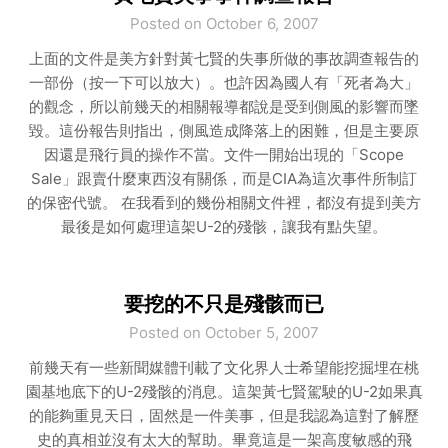
Posted on October 6, 2007
上面的文件是美方針對黃七賢的失事所做的事故調查報告的
一部份（按一下可以放大）。也許因為國人有「死者為大」
的觀念，所以前幾天的相關報導都說是受到側風的影響而墜
毀。這份報告則指出，側風造成降落上的困難，但是主要原
因還是飛行員的操作不當。文件一開始出現的「Scope
Sale」跟賣什麼東西沒有關係，而是CIA為這次事件所制訂
的保密代號。 在我看到的幾份相關文件裡，都沒有提到美方
最後是如何處理這架U-2的殘骸，讓我有點失望。
要挖的不只是殘骸而已
Posted on October 5, 2007
前幾天有一些新聞媒體刊載了文化界人士希望能挖掘埋在桃
園基地底下的U-2殘骸的消息。這架黃七賢駕駛的U-2如果真
的能夠重見天日，固然是一件美事，但是我認為這對了解歷
史的真相並沒有太大的幫助。畢竟這是一架高度敏感的飛