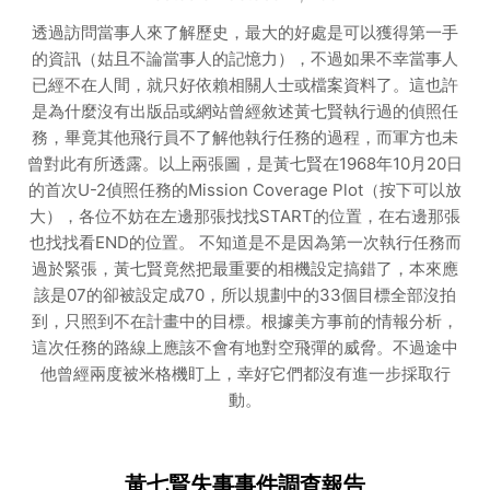
透過訪問當事人來了解歷史，最大的好處是可以獲得第一手
的資訊（姑且不論當事人的記憶力），不過如果不幸當事人
已經不在人間，就只好依賴相關人士或檔案資料了。這也許
是為什麼沒有出版品或網站曾經敘述黃七賢執行過的偵照任
務，畢竟其他飛行員不了解他執行任務的過程，而軍方也未
曾對此有所透露。以上兩張圖，是黃七賢在1968年10月20日
的首次U-2偵照任務的Mission Coverage Plot（按下可以放
大），各位不妨在左邊那張找找START的位置，在右邊那張
也找找看END的位置。 不知道是不是因為第一次執行任務而
過於緊張，黃七賢竟然把最重要的相機設定搞錯了，本來應
該是07的卻被設定成70，所以規劃中的33個目標全部沒拍
到，只照到不在計畫中的目標。根據美方事前的情報分析，
這次任務的路線上應該不會有地對空飛彈的威脅。不過途中
他曾經兩度被米格機盯上，幸好它們都沒有進一步採取行
動。
黃七賢失事事件調查報告