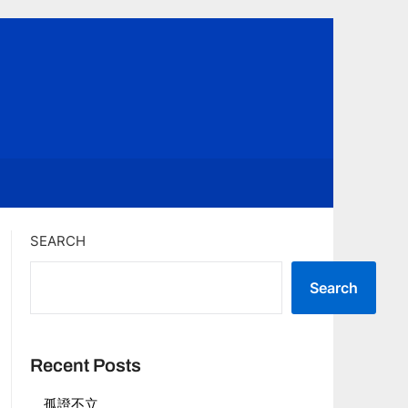
SEARCH
Search
Recent Posts
孤證不立