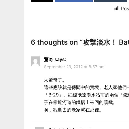
Pos
6 thoughts on “
攻擊淡水！ Battl
驚奇
says:
September 23, 2012 at 8:57 pm
太驚奇了。
這些應該就是傳聞中的實境。老人家他們
「B-29」。紅線抵達淡水站前的兩個「
子在靠近河道的鐵橋上來回的嘻戲。
啊，我逝去的老家就在那裡。