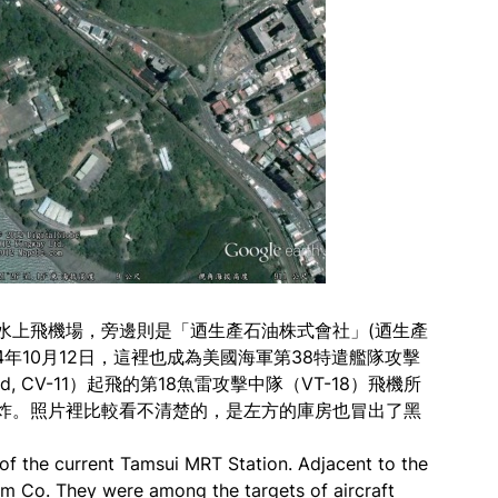
水上飛機場，旁邊則是「迺生產石油株式會社」(迺生產
944年10月12日，這裡也成為美國海軍第38特遣艦隊攻擊
d, CV-11）起飛的第18魚雷攻擊中隊（VT-18）飛機所
炸。照片裡比較看不清楚的，是左方的庫房也冒出了黑
of the current Tamsui MRT Station. Adjacent to the
um Co. They were among the targets of aircraft