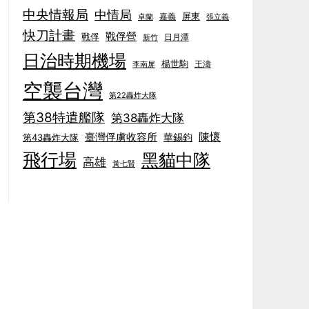
中央情報局
中情局
屏東
卓蘭
嘉義
張立義
快刀計畫
戰俘營
戰俘
日月潭
新竹
日治時期機場
楊世駒
王濤
李南屏
空襲台灣
第22轟炸大隊
第38特遣艦隊
第38轟炸大隊
陳懷
臺灣俘虜收容所
華錫鈞
第43轟炸大隊
飛行場
黑貓中隊
高雄
黃七賢