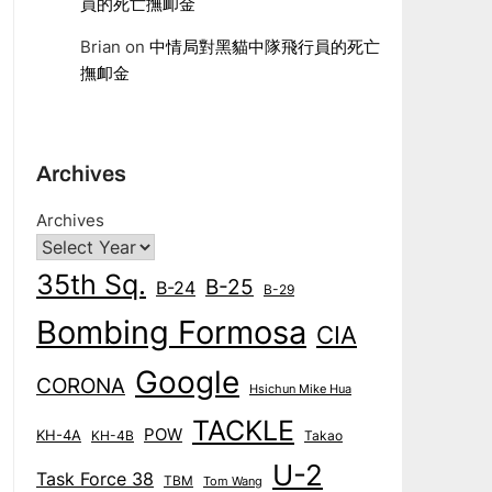
員的死亡撫卹金
Brian
on
中情局對黑貓中隊飛行員的死亡
撫卹金
Archives
Archives
35th Sq.
B-25
B-24
B-29
Bombing Formosa
CIA
Google
CORONA
Hsichun Mike Hua
TACKLE
POW
KH-4A
KH-4B
Takao
U-2
Task Force 38
TBM
Tom Wang