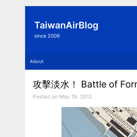
Skip
to
content
TaiwanAirBlog
since 2006
About
攻擊淡水！ Battle of Form
Posted on May 19, 2012