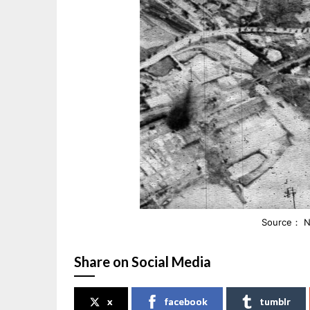
Source： N
Share on Social Media
x
facebook
tumblr