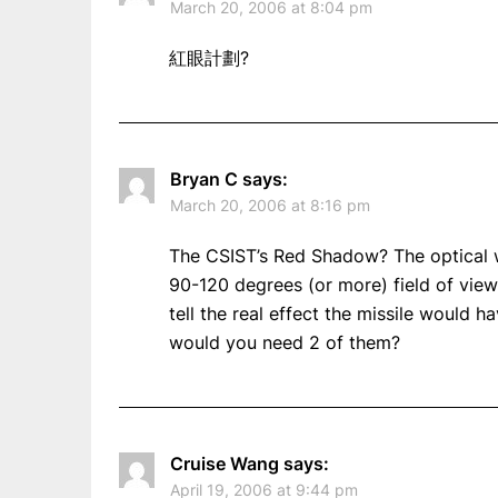
March 20, 2006 at 8:04 pm
紅眼計劃?
Bryan C
says:
March 20, 2006 at 8:16 pm
The CSIST’s Red Shadow? The optical 
90-120 degrees (or more) field of view 
tell the real effect the missile would h
would you need 2 of them?
Cruise Wang
says:
April 19, 2006 at 9:44 pm