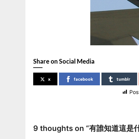
Share on Social Media
x
facebook
tumblr
Pos
9 thoughts on “
有誰知道這是