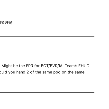
的發煙筒
r). Might be the FPR for BGT/BVR/IAI Team’s EHUD
ould you hand 2 of the same pod on the same