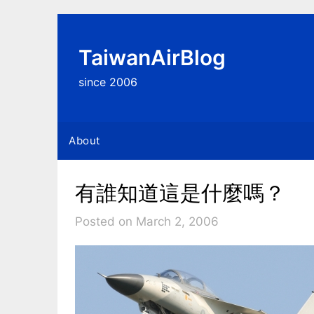
Skip
to
content
TaiwanAirBlog
since 2006
About
有誰知道這是什麼嗎？
Posted on March 2, 2006