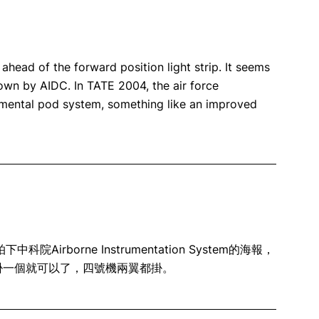
 ahead of the forward position light strip. It seems
flown by AIDC. In TATE 2004, the air force
umental pod system, something like an improved
rborne Instrumentation System的海報，
要掛一個就可以了，四號機兩翼都掛。