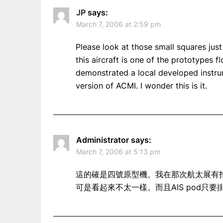
JP
says:
March 7, 2006 at 2:59 pm
Please look at those small squares just
this aircraft is one of the prototypes 
demonstrated a local developed instr
version of ACMI. I wonder this is it.
Administrator
says:
March 7, 2006 at 5:13 pm
這的確是四號原型機。我在那次航太展有拍下中科院Ai
可是看起來不太一樣。而且AIS pod只