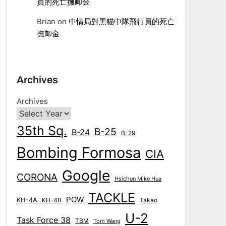
員的死亡撫卹金
Brian
on
中情局對黑貓中隊飛行員的死亡
撫卹金
Archives
Archives
35th Sq.
B-25
B-24
B-29
Bombing Formosa
CIA
Google
CORONA
Hsichun Mike Hua
TACKLE
POW
KH-4A
KH-4B
Takao
U-2
Task Force 38
TBM
Tom Wang