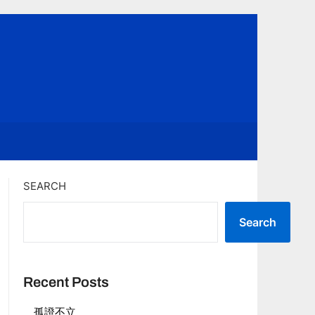
SEARCH
Search
Recent Posts
孤證不立