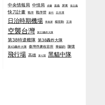
中央情報局
中情局
屏東
卓蘭
嘉義
張立義
快刀計畫
戰俘營
戰俘
日月潭
新竹
日治時期機場
楊世駒
王濤
李南屏
空襲台灣
第22轟炸大隊
第38特遣艦隊
第38轟炸大隊
陳懷
臺灣俘虜收容所
華錫鈞
第43轟炸大隊
飛行場
黑貓中隊
高雄
黃七賢