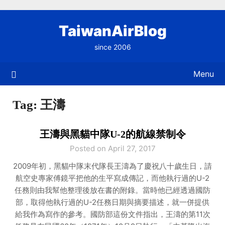
Skip
to
TaiwanAirBlog
content
since 2006
Menu
Tag:
王濤
王濤與黑貓中隊U-2的航線禁制令
Posted on April 27, 2017
2009年初，黑貓中隊末代隊長王濤為了慶祝八十歲生日，請
航空史專家傅鏡平把他的生平寫成傳記，而他執行過的U-2
任務則由我幫他整理後放在書的附錄。當時他已經透過國防
部，取得他執行過的U-2任務日期與摘要描述，就一併提供
給我作為寫作的參考。國防部這份文件指出，王濤的第11次