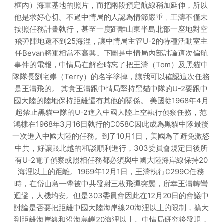
框內）海軍基地的照片，而把兩段預定航線稍加延伸，所以
他是求好心切。不過中情局的人認為情節嚴重，王濤不僅未
按照任務計畫執行，甚至一度距離山東半島北部一座地對空
飛彈陣地還不到25海浬，讓中情局主管U-2的特種活動室主
任Bevan將軍相當不高興。下圖是中情局內部討論這次偏航
事件的電報，中情局在解密時忘了把王濤（Tom）及黑貓中
隊隊長劉宅崇（Terry）的名字塗掉，讓我可以確認這次任務
是王濤飛的。 其實王濤跟中情局堅持黑貓中隊的U-2要跟中
國大陸的陸地保持距離還有其他的關係。 美國從1968年4月
起禁止黑貓中隊的U-2進入中國大陸上空執行偵察任務，范
鴻棣在1968年3月16日執行的C058C因此成為黑貓中隊最後
一次進入中國大陸的任務。到了10月1日，美國為了避免激怒
中共，好讓跟北越的和談順利進行，303委員會規定日後所
有U-2電子偵察或照相任務都必須與中國大陸海岸線保持20
海浬以上的距離。1969年12月1日，王濤執行C299C任務
時，在岱山島一帶被中共發射三枚飛彈突襲，所幸王濤轉彎
迴避，人機均安。但是303委員會因此在12月20日的會議中
討論是否要把距離中國大陸海岸線20海浬以上的限制，擴大
到距離海岸線和沿海島嶼20海浬以上。中情局研究後發現，