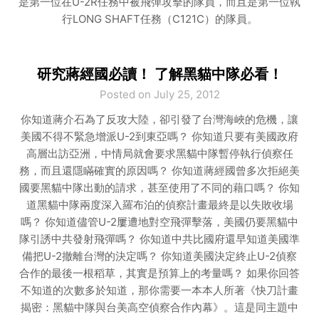
是第一位在U-2R任務中被飛彈攻擊的隊員，而且是第一位執
行LONG SHAFT任務（C121C）的隊員。
研究蔣經國必讀！ 了解黑貓中隊必看！
Posted on July 25, 2012
你知道蔣介石為了反攻大陸，卻引發了台灣海峽的危機，讓
美國不得不緊急增派U-2到東亞嗎？ 你知道只要有美國政府
高層出訪亞洲，中情局就會要求黑貓中隊暫停執行偵察任
務，而且還隱瞞確實的原因嗎？ 你知道蔣經國曾多次拒絕美
國要黑貓中隊出動的請求，甚至使用了不同的藉口嗎？ 你知
道黑貓中隊兩度深入羅布泊的偵察計畫最終是以失敗收場
嗎？ 你知道儘管U-2屢遭地對空飛彈擊落，美國仍要黑貓中
隊引誘中共發射飛彈嗎？ 你知道中共比國府還早知道美國準
備把U-2撤離台灣的決定嗎？ 你知道美國決定終止U-2偵察
合作的最後一根稻草，其實是預算上的考量嗎？ 如果你回答
不知道的次數多於知道，那你需要一本本人所著《快刀計畫
揭密：黑貓中隊與台美高空偵察合作內幕》。這是同主題中