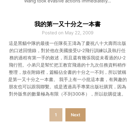
Wang took evasive actions immediately…
我的第一又十分之一本書
Posted on May 22, 2009
這是黑貓中隊的最後一任隊長王濤為了慶祝八十大壽而出版
的口述回憶錄，對於他在美國接受U-2飛行訓練以及執行任
務的過程有第一手的敘述，而且還有幾張我從未看過的U-2
飛行照。小弟只是幫忙把王教官飛過的十九次任務資料稍作
整理，放在附錄裡，篇幅佔全書的十分之一不到，所以號稱
是第一又十分之一本書。 我手上有一小批這本書，有興趣的
朋友也可以跟我聯繫。或是透過高手專業出版社購買，因為
對外販售的數量極為有限（不到300本），所以欲購從速。
Posts
1
Next
pagination