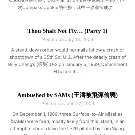
Cookie無疾而終，美國空軍1972年9月在越南上空執行了4
次Compass Cookie的任務，其中一次非常成功：
Thou Shalt Not Fly… (Party 1)
Posted on July 18, 2009
A stand-down order would normally follow a crash or
shootdown of a 35th Sq. U-2. After the deadly crash of
Billy Chang’s (張燮) U-2 on January 5, 1969, Detachment
H halted its…
Ambushed by SAMs (王濤被飛彈偷襲)
Posted on June 27, 2009
On December 1, 1969, three Surface-to-Air Missiles
(SAMs) were fired, mostly likely from this island, in an
attempt to shoot down the U-2R piloted by Tom Wang.