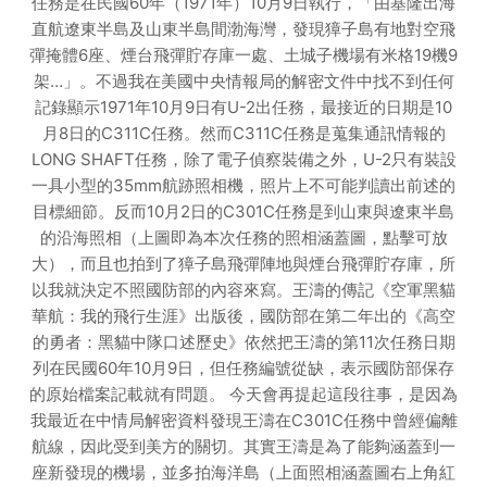
任務是在民國60年（1971年）10月9日執行，「由基隆出海
直航遼東半島及山東半島間渤海灣，發現獐子島有地對空飛
彈掩體6座、煙台飛彈貯存庫一處、土城子機場有米格19機9
架…」。不過我在美國中央情報局的解密文件中找不到任何
記錄顯示1971年10月9日有U-2出任務，最接近的日期是10
月8日的C311C任務。然而C311C任務是蒐集通訊情報的
LONG SHAFT任務，除了電子偵察裝備之外，U-2只有裝設
一具小型的35mm航跡照相機，照片上不可能判讀出前述的
目標細節。反而10月2日的C301C任務是到山東與遼東半島
的沿海照相（上圖即為本次任務的照相涵蓋圖，點擊可放
大），而且也拍到了獐子島飛彈陣地與煙台飛彈貯存庫，所
以我就決定不照國防部的內容來寫。王濤的傳記《空軍黑貓
華航：我的飛行生涯》出版後，國防部在第二年出的《高空
的勇者：黑貓中隊口述歷史》依然把王濤的第11次任務日期
列在民國60年10月9日，但任務編號從缺，表示國防部保存
的原始檔案記載就有問題。 今天會再提起這段往事，是因為
我最近在中情局解密資料發現王濤在C301C任務中曾經偏離
航線，因此受到美方的關切。其實王濤是為了能夠涵蓋到一
座新發現的機場，並多拍海洋島（上面照相涵蓋圖右上角紅