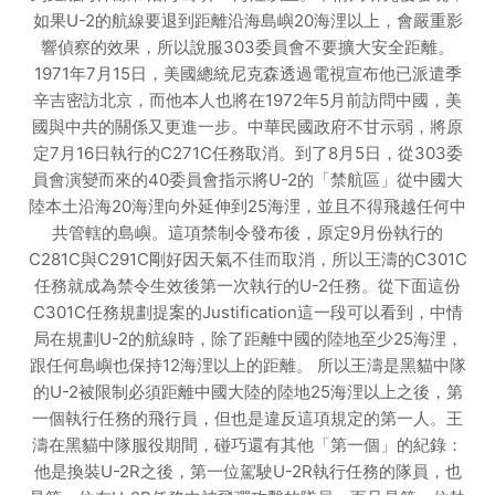
如果U-2的航線要退到距離沿海島嶼20海浬以上，會嚴重影
響偵察的效果，所以說服303委員會不要擴大安全距離。
1971年7月15日，美國總統尼克森透過電視宣布他已派遣季
辛吉密訪北京，而他本人也將在1972年5月前訪問中國，美
國與中共的關係又更進一步。中華民國政府不甘示弱，將原
定7月16日執行的C271C任務取消。到了8月5日，從303委
員會演變而來的40委員會指示將U-2的「禁航區」從中國大
陸本土沿海20海浬向外延伸到25海浬，並且不得飛越任何中
共管轄的島嶼。這項禁制令發布後，原定9月份執行的
C281C與C291C剛好因天氣不佳而取消，所以王濤的C301C
任務就成為禁令生效後第一次執行的U-2任務。從下面這份
C301C任務規劃提案的Justification這一段可以看到，中情
局在規劃U-2的航線時，除了距離中國的陸地至少25海浬，
跟任何島嶼也保持12海浬以上的距離。 所以王濤是黑貓中隊
的U-2被限制必須距離中國大陸的陸地25海浬以上之後，第
一個執行任務的飛行員，但也是違反這項規定的第一人。王
濤在黑貓中隊服役期間，碰巧還有其他「第一個」的紀錄：
他是換裝U-2R之後，第一位駕駛U-2R執行任務的隊員，也