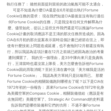
執行任務了： 雖然前面提到當前的政治氣氛可能不太適合，
可是不知道為什麼CIA還是在6月初提出執行Fortune
Cookie任務的需求： 現在我們知道CIA最後並沒有執行過任
何Fortune Cookie的任務，只是我沒有任何文件解釋為什
麼。儘管如此，從以上這些文件我們還是可以推論Fortune
Cookie計畫的取消應該不是王濤的那次任務所造成的。因為
CIA在6月初的那次提案表示當時這個計畫已經箭在弦上，即
使有什麼技術上問題造成延遲，也不會拖到12月都還沒有執
行，所以我認為這項計畫在12月之前就已經因為政治的考量
遭到擱置了。 我的另一個理由，是35中隊向來只是負責執
行，王濤當時也還沒當上隊長，美方怎麼會告訴他Fortune
Cookie因此而取消呢？至於王濤在書中說「美方稱我是活的
Fortune Cookie」，我認為美方單純只是比喻而已。 那麼
Fortune Cookie的相關裝備跑到哪裡去了呢？以下是CIA在
1972年初的一份報告： 原來Fortune Cookie在1972年化身
為美國空軍的Compass Cookie，相關裝備借給（應該是有
去無回吧）美國空軍了。Strategic Air Command的史料還
告訴我們是哪些裝備和它們的功用： 不過不像Fortune