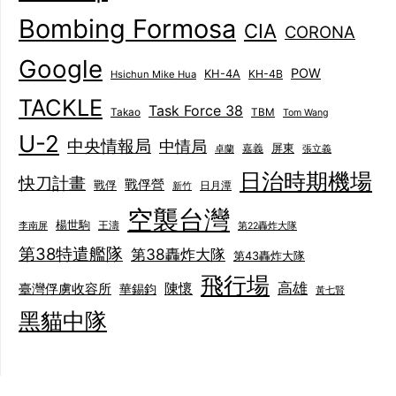
Bombing Formosa
CIA
CORONA
Google
POW
KH-4A
KH-4B
Hsichun Mike Hua
TACKLE
Task Force 38
Takao
TBM
Tom Wang
U-2
中央情報局
中情局
屏東
卓蘭
嘉義
張立義
日治時期機場
快刀計畫
戰俘營
戰俘
日月潭
新竹
空襲台灣
楊世駒
王濤
李南屏
第22轟炸大隊
第38特遣艦隊
第38轟炸大隊
第43轟炸大隊
飛行場
陳懷
高雄
臺灣俘虜收容所
華錫鈞
黃七賢
黑貓中隊