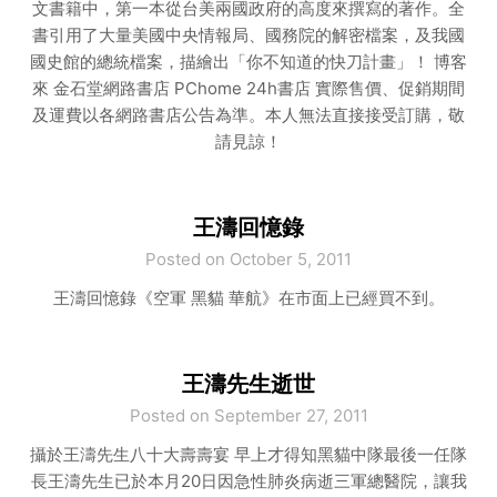
文書籍中，第一本從台美兩國政府的高度來撰寫的著作。全
書引用了大量美國中央情報局、國務院的解密檔案，及我國
國史館的總統檔案，描繪出「你不知道的快刀計畫」！ 博客
來 金石堂網路書店 PChome 24h書店 實際售價、促銷期間
及運費以各網路書店公告為準。本人無法直接接受訂購，敬
請見諒！
王濤回憶錄
Posted on October 5, 2011
王濤回憶錄《空軍 黑貓 華航》在市面上已經買不到。
王濤先生逝世
Posted on September 27, 2011
攝於王濤先生八十大壽壽宴 早上才得知黑貓中隊最後一任隊
長王濤先生已於本月20日因急性肺炎病逝三軍總醫院，讓我