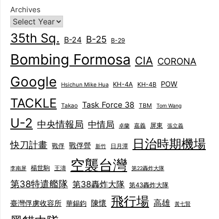
Archives
35th Sq.
B-25
B-24
B-29
Bombing Formosa
CIA
CORONA
Google
POW
KH-4A
KH-4B
Hsichun Mike Hua
TACKLE
Task Force 38
Takao
TBM
Tom Wang
U-2
中央情報局
中情局
屏東
卓蘭
嘉義
張立義
日治時期機場
快刀計畫
戰俘營
戰俘
日月潭
新竹
空襲台灣
楊世駒
王濤
李南屏
第22轟炸大隊
第38特遣艦隊
第38轟炸大隊
第43轟炸大隊
飛行場
陳懷
高雄
臺灣俘虜收容所
華錫鈞
黃七賢