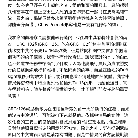
位；如今他已經是八十歲的老者，從他和藹的面容上，真的很難
跟他當年在中國上空出生入死的過去聯想在一起（在成為黑貓中
隊一員之前，楊隊長曾多次駕著戰術偵察機進入大陸冒險偵照，
都能全身而退，Chris Pocock形容他是一隻有九條命的貓）。
我在席間向楊隊長請教他執行過的U-2任務中具有特殊意義的兩
次：GRC-102和GRC-126。他在GRC-102任務中首度拍攝到蘇
俄移交中共的兩架Tu-16轟炸機，但是坊間相關中文書多半把這
個功勞頒給了陳懷，我問他有什麼看法。讓我驚訝的是，他自己
也不知道在任務中拍攝到了什麼，因為他說飛行員只負責依照交
付的任務航線飛行和照相，不過問判讀的事，而且座艙裡的Drift
sight最多只能放大十倍，從裡面也看不清楚地面的物體。我拿中
情局解密資料中特別提到他拍攝到Tu-16的那一頁給他過目，實
在很難相信，他在將近半個世紀之後，才了解到那次任務的重要
意義！
GRC-126
就是楊隊長在陳懷被擊落的前一天所執行的任務，如果
他沒有中途返航，可能被打下來就是他。依據中情局的文件，這
次任務的主要目的是偵照我國政府選的7個空投地點，但是楊隊
長對於偵照目標指定的用意並不知情。除此之外，所有提到返航
原因的中文書籍都說是油路有問題，但是中情局的官方記載則說