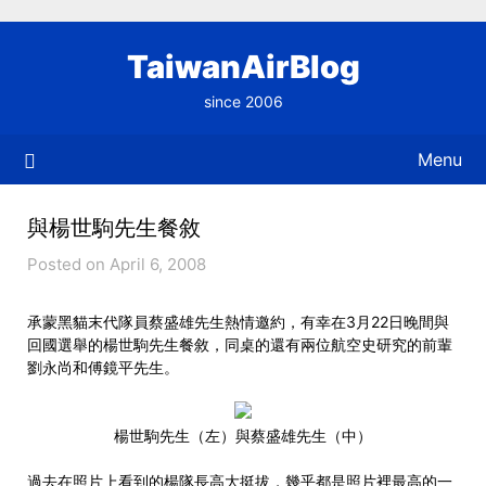
Skip
to
TaiwanAirBlog
content
since 2006
Menu
與楊世駒先生餐敘
Posted on April 6, 2008
承蒙黑貓末代隊員蔡盛雄先生熱情邀約，有幸在3月22日晚間與
回國選舉的楊世駒先生餐敘，同桌的還有兩位航空史研究的前輩
劉永尚和傅鏡平先生。
楊世駒先生（左）與蔡盛雄先生（中）
過去在照片上看到的楊隊長高大挺拔，幾乎都是照片裡最高的一