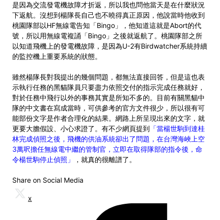
是因為交流發電機故障才折返，所以我也問他當天是在什麼狀況
下返航。沒想到楊隊長自己也不曉得真正原因，他說當時他收到
桃園隊部以HF無線電告知「Bingo」，他知道這就是Abort的代
號，所以用無線電複誦「Bingo」之後就返航了。桃園隊部之所
以知道飛機上的發電機故障，是因為U-2有Birdwatcher系統持續
的監控機上重要系統的狀態。
雖然楊隊長對我提出的幾個問題，都無法直接回答，但是這也表
示執行任務的黑貓隊員只要盡力依照交付的指示完成任務就好，
對於任務中飛行以外的事務其實是所知不多的。目前有關黑貓中
隊的中文書在寫成當時，可供參考的官方文件很少，所以很有可
能部份文字是作者合理化的結果。網路上所呈現出來的文字，就
更要大膽假設、小心求證了。有不少網頁提到
「當楊世駒到達桂
林完成偵照之後，飛機的供油系統卻出了問題，在台灣海峽上空
3萬呎擔任無線電中繼的管制官，立即在取得隊部的指令後，命
令楊世駒停止偵照」
，就真的很離譜了。
Share on Social Media
x