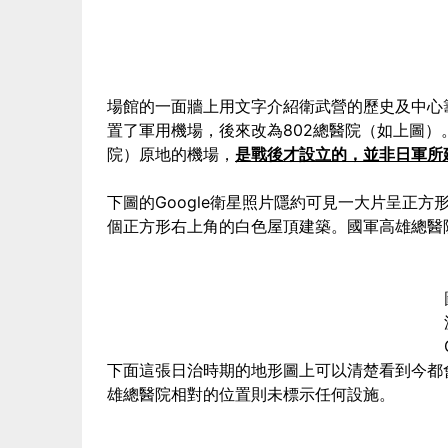
場館的一面牆上用文字介紹衛武營的歷史及中心
置了軍用機場，後來改為802總醫院（如上圖）
院）原地的機場，
是戰後才設立的，並非日軍所
下圖的Google衛星照片隱約可見一大片呈正
個正方形右上角的白色屋頂建築。國軍高雄總醫
下面這張日治時期的地形圖上可以清楚看到今都
雄總醫院相對的位置則未標示任何設施。