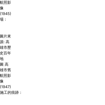
航照影
像
(1945)
機場：
圖片來
源: 高
雄市歷
史百年
地
圖 高
雄市舊
航照影
像
(1947)
有施工的痕跡：