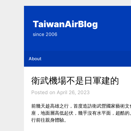
Skip
to
content
TaiwanAirBlog
since 2006
About
衛武機場不是日軍建的
Posted on April 26, 2023
前幾天趁高雄之行，首度造訪衛武營國家藝術文
座，地面層高低起伏，幾乎沒有水平面，超酷的
行前往親身體驗。