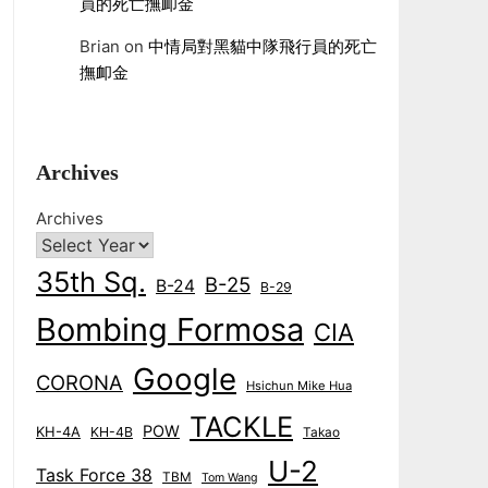
員的死亡撫卹金
Brian
on
中情局對黑貓中隊飛行員的死亡
撫卹金
Archives
Archives
35th Sq.
B-25
B-24
B-29
Bombing Formosa
CIA
Google
CORONA
Hsichun Mike Hua
TACKLE
POW
KH-4A
KH-4B
Takao
U-2
Task Force 38
TBM
Tom Wang