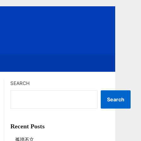
SEARCH
Search
Recent Posts
孤證不立