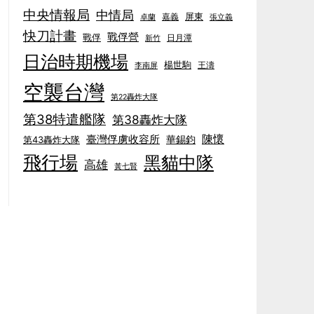
中央情報局
中情局
屏東
卓蘭
嘉義
張立義
快刀計畫
戰俘營
戰俘
日月潭
新竹
日治時期機場
楊世駒
王濤
李南屏
空襲台灣
第22轟炸大隊
第38特遣艦隊
第38轟炸大隊
陳懷
臺灣俘虜收容所
華錫鈞
第43轟炸大隊
飛行場
黑貓中隊
高雄
黃七賢