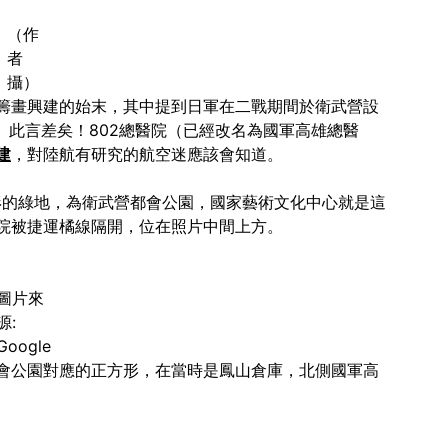
（作
者
攝）
籌畫興建的始末，其中提到日軍在二戰期間於衛武營設
。此言差矣！802總醫院（已經改名為國軍高雄總醫
建
，對陸航有研究的航空迷應該會知道。
方形的綠地，為衛武營都會公園，國家藝術文化中心就是這
院被捷運橘線隔開，位在照片中間上方。
圖片來
源:
Google
會公園對應的正方形，在當時是鳳山倉庫，北側國軍高