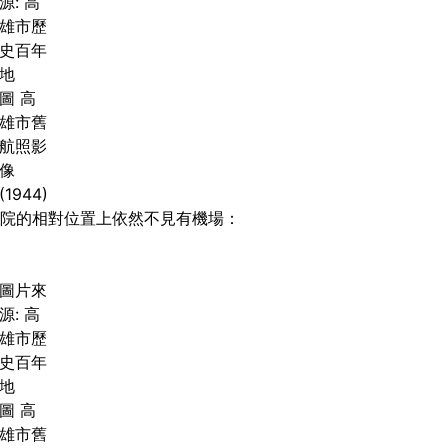
源: 高
雄市歷
史百年
地
圖 高
雄市舊
航照影
像
(1944)
醫院的相對位置上依然不見有機場：
圖片來
源: 高
雄市歷
史百年
地
圖 高
雄市舊