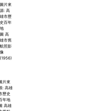
圖片來
源: 高
雄市歷
史百年
地
圖 高
雄市舊
航照影
像
(1956)
圖片來
源: 高雄
市歷史
百年地
圖 高雄