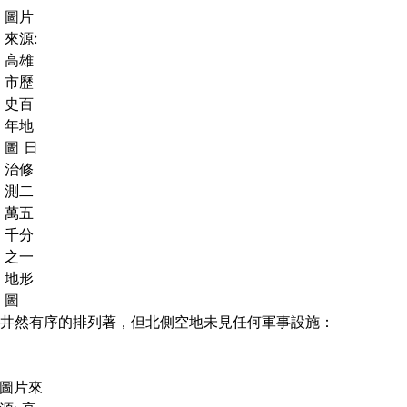
圖片
來源:
高雄
市歷
史百
年地
圖 日
治修
測二
萬五
千分
之一
地形
圖
群井然有序的排列著，但北側空地未見任何軍事設施：
圖片來