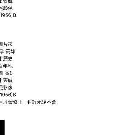
市舊航
照影像
(1956)B
圖片來
源: 高雄
市歷史
百年地
圖 高雄
市舊航
照影像
(1956)B
月才會修正，也許永遠不會。