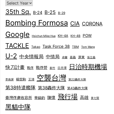
35th Sq.
B-25
B-24
B-29
Bombing Formosa
CIA
CORONA
Google
POW
KH-4A
KH-4B
Hsichun Mike Hua
TACKLE
Task Force 38
Takao
TBM
Tom Wang
U-2
中央情報局
中情局
屏東
卓蘭
嘉義
張立義
日治時期機場
快刀計畫
戰俘營
戰俘
日月潭
新竹
空襲台灣
楊世駒
王濤
李南屏
第22轟炸大隊
第38特遣艦隊
第38轟炸大隊
第43轟炸大隊
飛行場
陳懷
高雄
臺灣俘虜收容所
華錫鈞
黃七賢
黑貓中隊