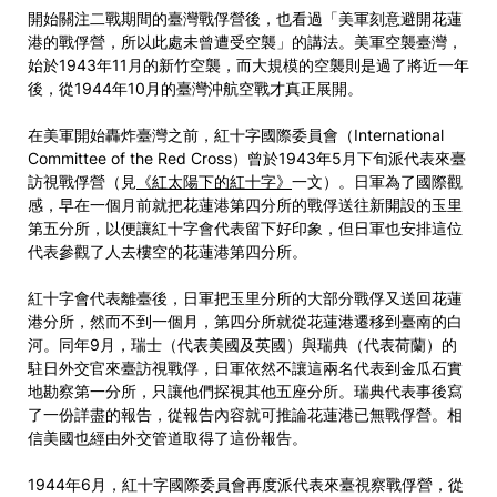
開始關注二戰期間的臺灣戰俘營後，也看過「美軍刻意避開花蓮
港的戰俘營，所以此處未曾遭受空襲」的講法。美軍空襲臺灣，
始於1943年11月的新竹空襲，而大規模的空襲則是過了將近一年
後，從1944年10月的臺灣沖航空戰才真正展開。
在美軍開始轟炸臺灣之前，紅十字國際委員會（International
Committee of the Red Cross）曾於1943年5月下旬派代表來臺
訪視戰俘營（見
《紅太陽下的紅十字》
一文）。日軍為了國際觀
感，早在一個月前就把花蓮港第四分所的戰俘送往新開設的玉里
第五分所，以便讓紅十字會代表留下好印象，但日軍也安排這位
代表參觀了人去樓空的花蓮港第四分所。
紅十字會代表離臺後，日軍把玉里分所的大部分戰俘又送回花蓮
港分所，然而不到一個月，第四分所就從花蓮港遷移到臺南的白
河。同年9月，瑞士（代表美國及英國）與瑞典（代表荷蘭）的
駐日外交官來臺訪視戰俘，日軍依然不讓這兩名代表到金瓜石實
地勘察第一分所，只讓他們探視其他五座分所。瑞典代表事後寫
了一份詳盡的報告，從報告內容就可推論花蓮港已無戰俘營。相
信美國也經由外交管道取得了這份報告。
1944年6月，紅十字國際委員會再度派代表來臺視察戰俘營，從