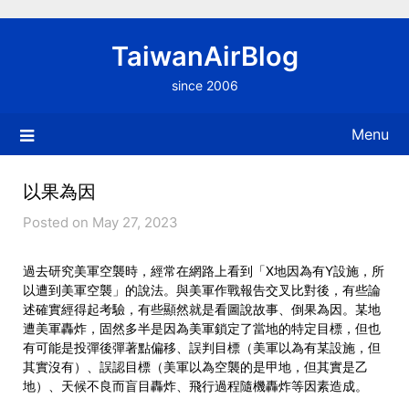
Skip
to
TaiwanAirBlog
content
since 2006
Menu
以果為因
Posted on May 27, 2023
過去研究美軍空襲時，經常在網路上看到「X地因為有Y設施，所
以遭到美軍空襲」的說法。與美軍作戰報告交叉比對後，有些論
述確實經得起考驗，有些顯然就是看圖說故事、倒果為因。某地
遭美軍轟炸，固然多半是因為美軍鎖定了當地的特定目標，但也
有可能是投彈後彈著點偏移、誤判目標（美軍以為有某設施，但
其實沒有）、誤認目標（美軍以為空襲的是甲地，但其實是乙
地）、天候不良而盲目轟炸、飛行過程隨機轟炸等因素造成。