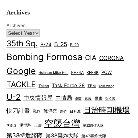
Archives
Archives
35th Sq.
B-25
B-24
B-29
Bombing Formosa
CIA
CORONA
Google
POW
KH-4A
KH-4B
Hsichun Mike Hua
TACKLE
Task Force 38
Takao
TBM
Tom Wang
U-2
中央情報局
中情局
屏東
卓蘭
嘉義
張立義
日治時期機場
快刀計畫
戰俘營
戰俘
日月潭
新竹
空襲台灣
楊世駒
王濤
李南屏
第22轟炸大隊
第38特遣艦隊
第38轟炸大隊
第43轟炸大隊