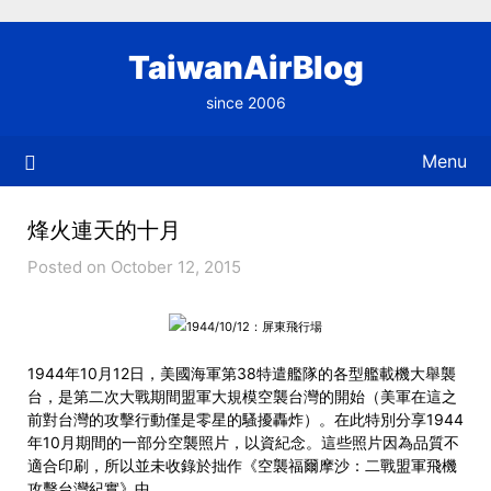
Skip
to
TaiwanAirBlog
content
since 2006
Menu
烽火連天的十月
Posted on October 12, 2015
1944/10/12：屏東飛行場
1944年10月12日，美國海軍第38特遣艦隊的各型艦載機大舉襲
台，是第二次大戰期間盟軍大規模空襲台灣的開始（美軍在這之
前對台灣的攻擊行動僅是零星的騷擾轟炸）。在此特別分享1944
年10月期間的一部分空襲照片，以資紀念。這些照片因為品質不
適合印刷，所以並未收錄於拙作《空襲福爾摩沙：二戰盟軍飛機
攻擊台灣紀實》中。