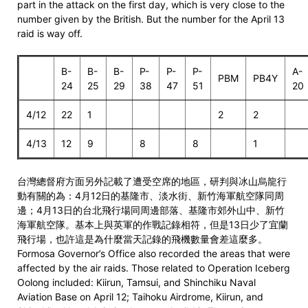
part in the attack on the first day, which is very close to the
number given by the British. But the number for the April 13
raid is way off.
B-
B-
B-
P-
P-
P-
A-
PBM
PB4Y
24
25
29
38
47
51
20
4/12
22
1
2
2
4/13
12
9
8
8
1
台灣總督府方面另外記載了遭受空席的地區，研判與冰山烏龍行
動有關的為：4月12日的基隆市、淡水街、新竹海軍航空隊同周
邊；4月13日的台北飛行場同周邊部落、基隆市郊外山中、新竹
海軍航空隊。基本上與英軍的作戰記錄相符，但是13日少了宜蘭
飛行場，也許這是為什麼當天記錄的飛機數量會差這麼多。
Formosa Governor’s Office also recorded the areas that were
affected by the air raids. Those related to Operation Iceberg
Oolong included: Kiirun, Tamsui, and Shinchiku Naval
Aviation Base on April 12; Taihoku Airdrome, Kiirun, and