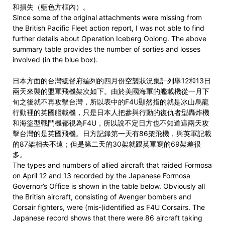
和損失（藍色方框內）。
Since some of the original attachments were missing from
the British Pacific Fleet action report, I was not able to find
further details about Operation Iceberg Oolong. The above
summary table provides the number of sorties and losses
involved (in the blue box).
日本方面的台灣總督府編列的四月份空襲狀況集計列舉12和13日
兩天來襲的盟軍飛機架次如下。由於美國海軍的艦載機從一月下
旬之後就不再攻擊台灣，所以表中的F4U顯然指的就是冰山烏龍
行動裡的英國艦載機，只是日本人把參與行動的復仇者型轟炸機
和海盜型戰鬥機都視為F4U，所以說不定日方也不知道這兩天攻
擊台灣的是英國飛機。日方記錄第一天有86架飛機，與英軍記載
的87架相去不遠；但是第二天的30架就跟英軍寫的69架差很
多。
The types and numbers of allied aircraft that raided Formosa
on April 12 and 13 recorded by the Japanese Formosa
Governor’s Office is shown in the table below. Obviously all
the British aircraft, consisting of Avenger bombers and
Corsair fighters, were (mis-)identified as F4U Corsairs. The
Japanese record shows that there were 86 aircraft taking