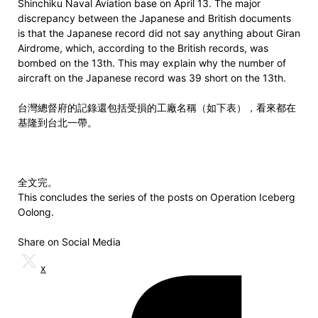
Shinchiku Naval Aviation base on April 13. The major
discrepancy between the Japanese and British documents
is that the Japanese record did not say anything about Giran
Airdrome, which, according to the British records, was
bombed on the 13th. This may explain why the number of
aircraft on the Japanese record was 39 short on the 13th.
台灣總督府的記錄還包括受損的工廠名稱（如下表），看來都在
基隆到台北一帶。
全文完。
This concludes the series of the posts on Operation Iceberg
Oolong.
Share on Social Media
x