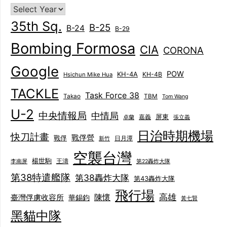
35th Sq.
B-25
B-24
B-29
Bombing Formosa
CIA
CORONA
Google
POW
KH-4A
KH-4B
Hsichun Mike Hua
TACKLE
Task Force 38
Takao
TBM
Tom Wang
U-2
中央情報局
中情局
屏東
卓蘭
嘉義
張立義
日治時期機場
快刀計畫
戰俘營
戰俘
日月潭
新竹
空襲台灣
楊世駒
王濤
李南屏
第22轟炸大隊
第38特遣艦隊
第38轟炸大隊
第43轟炸大隊
飛行場
陳懷
高雄
臺灣俘虜收容所
華錫鈞
黃七賢
黑貓中隊