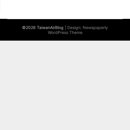
©2026 TaiwanAirBlog
| Design:
Newspaperly
WordPress Theme