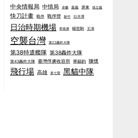
中央情報局
中情局
屏東
卓蘭
嘉義
張立義
快刀計畫
戰俘營
戰俘
日月潭
新竹
日治時期機場
楊世駒
王濤
李南屏
空襲台灣
第22轟炸大隊
第38特遣艦隊
第38轟炸大隊
陳懷
臺灣俘虜收容所
華錫鈞
第43轟炸大隊
飛行場
黑貓中隊
高雄
黃七賢