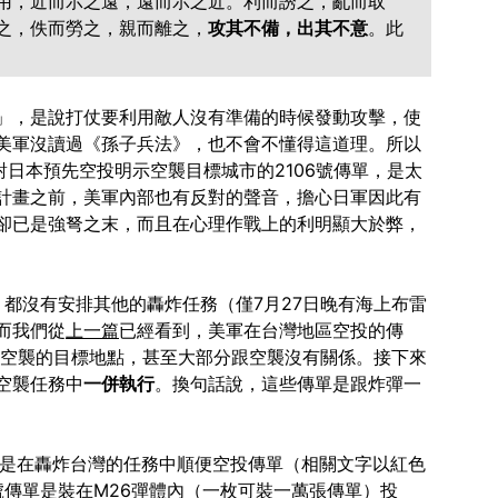
用，近而示之遠，遠而示之近。利而誘之，亂而取
之，佚而勞之，親而離之，
攻其不備，出其不意
。此
」，是說打仗要利用敵人沒有準備的時候發動攻擊，使
美軍沒讀過《孫子兵法》，也不會不懂得這道理。所以
次對日本預先空投明示空襲目標城市的2106號傳單，是太
計畫之前，美軍內部也有反對的聲音，擔心日軍因此有
卻已是強弩之末，而且在心理作戰上的利明顯大於弊，
，都沒有安排其他的轟炸任務（僅7月27日晚有海上布雷
而我們從
上一篇
已經看到，美軍在台灣地區空投的傳
寫出空襲的目標地點，甚至大部分跟空襲沒有關係。接下來
空襲任務中
一併執行
。換句話說，這些傳單是跟炸彈一
到是在轟炸台灣的任務中順便空投傳單（相關文字以紅色
6號傳單是裝在M26彈體內（一枚可裝一萬張傳單）投