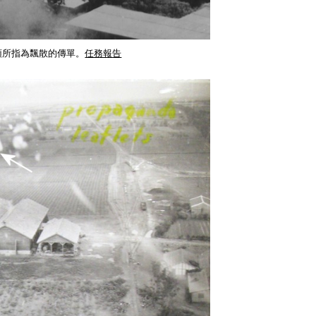
箭頭所指為飄散的傳單。
任務報告