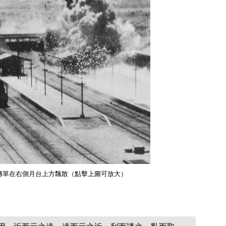
投下的傳單在右側月台上方飄散（點擊上圖可放大）