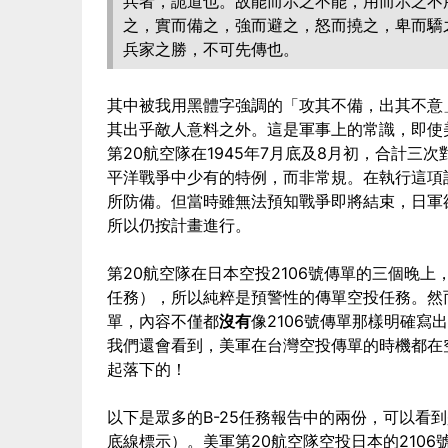
兵者，詭道也。故能而示之不能，用而示之不
之，實而備之，強而避之，怒而撓之，卑而驕
兵家之勝，不可先傳也。
其中被我用黑體字強調的「攻其不備，出其不意
其出乎敵人意料之外。這是軍事上的常識，即使
第20航空隊在1945年7月底及8月初，合計三
平洋戰爭中少有的特例，而非常規。在執行這項
所防備。但當時雖無法預知戰爭即將結束，日軍
所以仍按計畫進行。
第20航空隊在日本空投2106號傳單的三個晚上
任務），所以純粹是預警性的傳單空投任務。然
單，內容不僅都
沒有
像2106號傳單那樣明確
我們還會看到，美軍在台灣空投傳單的時機都在
起落下的！
以下是眾多的B-25任務報告中的兩份，可以看
底線標示）。美軍第20航空隊空投日本的210