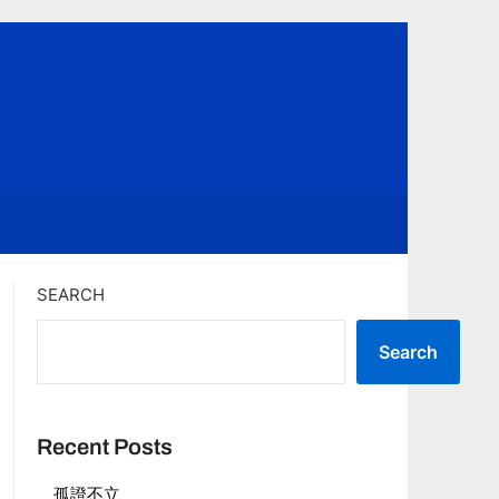
SEARCH
Search
Recent Posts
孤證不立