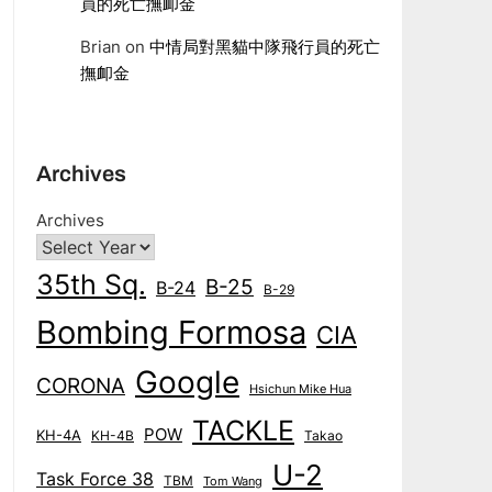
員的死亡撫卹金
Brian
on
中情局對黑貓中隊飛行員的死亡
撫卹金
Archives
Archives
35th Sq.
B-25
B-24
B-29
Bombing Formosa
CIA
Google
CORONA
Hsichun Mike Hua
TACKLE
POW
KH-4A
KH-4B
Takao
U-2
Task Force 38
TBM
Tom Wang