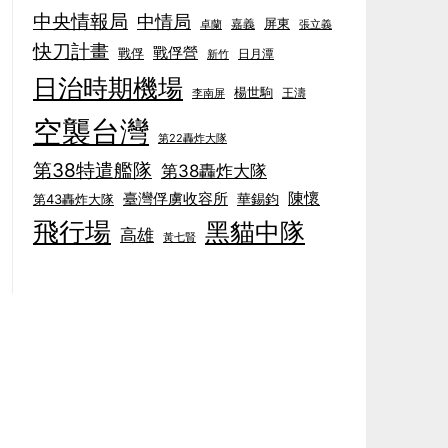
中央情報局
中情局
屏東
卓蘭
嘉義
張立義
快刀計畫
戰俘營
戰俘
日月潭
新竹
日治時期機場
楊世駒
王濤
李南屏
空襲台灣
第22轟炸大隊
第38特遣艦隊
第38轟炸大隊
陳懷
臺灣俘虜收容所
華錫鈞
第43轟炸大隊
飛行場
黑貓中隊
高雄
黃七賢