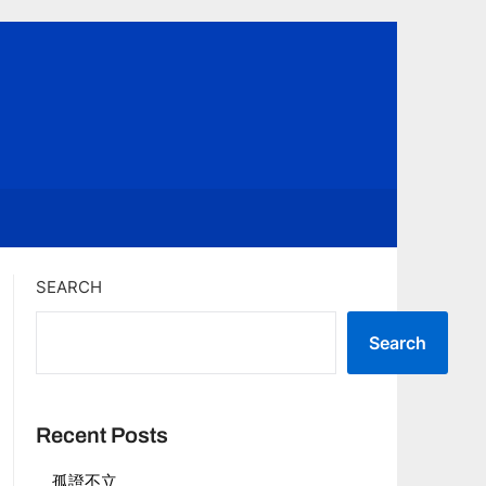
SEARCH
Search
Recent Posts
孤證不立