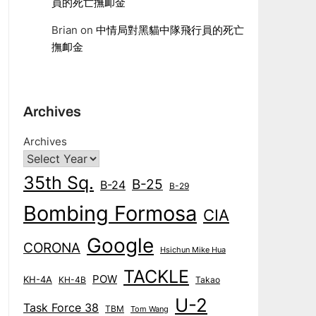
員的死亡撫卹金
Brian
on
中情局對黑貓中隊飛行員的死亡
撫卹金
Archives
Archives
35th Sq.
B-25
B-24
B-29
Bombing Formosa
CIA
Google
CORONA
Hsichun Mike Hua
TACKLE
POW
KH-4A
KH-4B
Takao
U-2
Task Force 38
TBM
Tom Wang