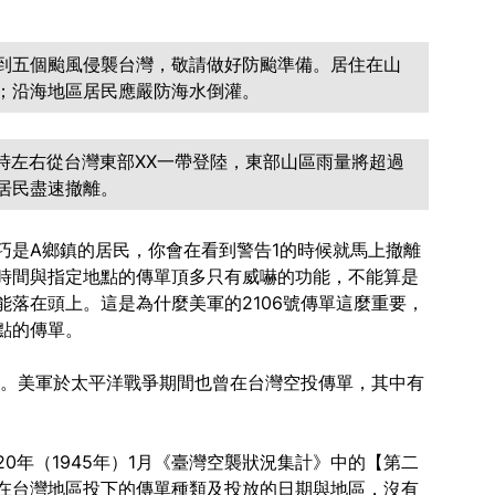
四到五個颱風侵襲台灣，敬請做好防颱準備。居住在山
；沿海地區居民應嚴防海水倒灌。
X時左右從台灣東部XX一帶登陸，東部山區雨量將超過
的居民盡速撤離。
巧是A鄉鎮的居民，你會在看到警告1的時候就馬上撤離
時間與指定地點的傳單頂多只有威嚇的功能，不能算是
落在頭上。這是為什麼美軍的2106號傳單這麼重要，
點的傳單。
單。美軍於太平洋戰爭期間也曾在台灣空投傳單，其中有
0年（1945年）1月《臺灣空襲狀況集計》中的【第二
在台灣地區投下的傳單種類及投放的日期與地區，沒有