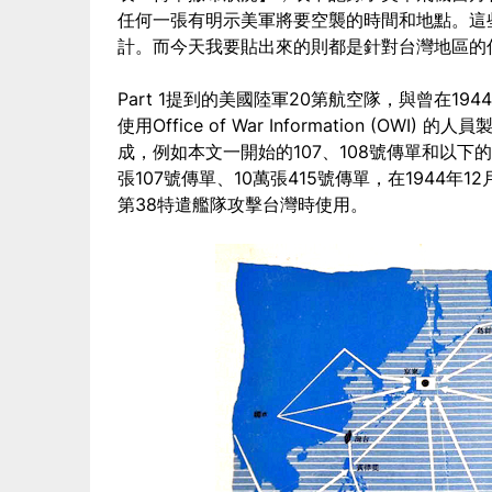
任何一張有明示美軍將要空襲的時間和地點。這
計。而今天我要貼出來的則都是針對台灣地區的
Part 1提到的美國陸軍20第航空隊，與曾在19
使用Office of War Information (
成，例如本文一開始的107、108號傳單和以下的
張107號傳單、10萬張415號傳單，在1944年
第38特遣艦隊攻擊台灣時使用。