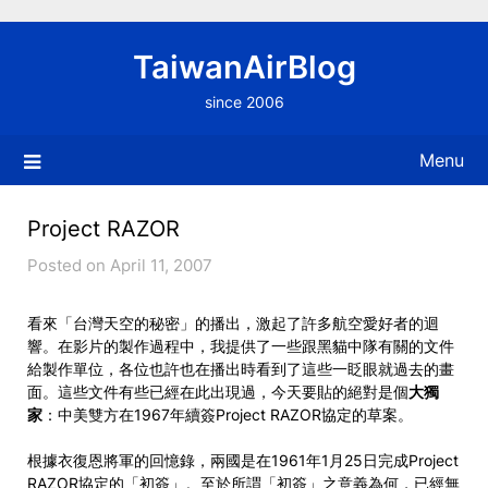
Skip
to
TaiwanAirBlog
content
since 2006
Menu
Project RAZOR
Posted on April 11, 2007
看來「台灣天空的秘密」的播出，激起了許多航空愛好者的迴
響。在影片的製作過程中，我提供了一些跟黑貓中隊有關的文件
給製作單位，各位也許也在播出時看到了這些一眨眼就過去的畫
面。這些文件有些已經在此出現過，今天要貼的絕對是個
大獨
家
：中美雙方在1967年續簽Project RAZOR協定的草案。
根據衣復恩將軍的回憶錄，兩國是在1961年1月25日完成Project
RAZOR協定的「初簽」。至於所謂「初簽」之意義為何，已經無