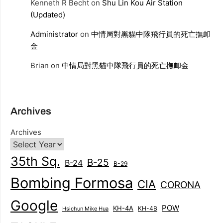
Kenneth R Becht
on
Shu Lin Kou Air Station
(Updated)
Administrator
on
中情局對黑貓中隊飛行員的死亡撫卹
金
Brian
on
中情局對黑貓中隊飛行員的死亡撫卹金
Archives
Archives
35th Sq.
B-25
B-24
B-29
Bombing Formosa
CIA
CORONA
Google
POW
KH-4A
KH-4B
Hsichun Mike Hua