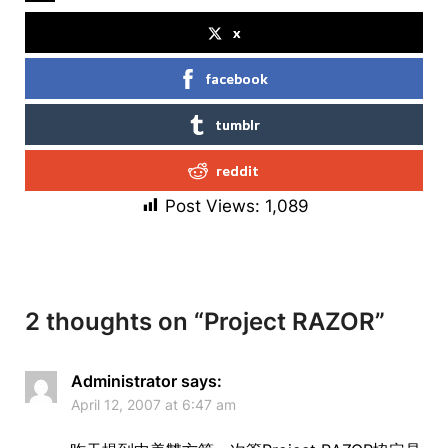
x
facebook
tumblr
reddit
Post Views:
1,089
2 thoughts on “
Project RAZOR
”
Administrator
says:
April 12, 2007 at 6:47 am